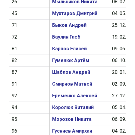
26
Мыльников Никита
08. 07. 20
45
Мухтаров Дмитрий
04. 05. 20
71
Быков Андрей
25. 12. 20
72
Баулин Глеб
19. 02. 20
81
Карпов Елисей
09. 06. 20
82
Гуменюк Артём
06. 10. 20
87
Шаблов Андрей
20. 01. 20
91
Смирнов Матвей
02. 09. 20
92
Ерёменко Алексей
27. 12. 20
94
Королюк Виталий
05. 04. 20
95
Морозов Никита
06. 09. 20
96
Гусниев Амирхан
04. 02. 20