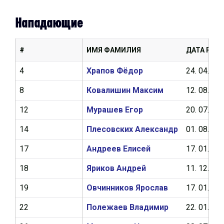
Нападающие
#
ИМЯ ФАМИЛИЯ
ДАТА РОЖ
4
Храпов Фёдор
24. 04. 20
8
Ковалишин Максим
12. 08. 20
12
Мурашев Егор
20. 07. 20
14
Плесовских Александр
01. 08. 20
17
Андреев Елисей
17. 01. 20
18
Яриков Андрей
11. 12. 20
19
Овчинников Ярослав
17. 01. 20
22
Полежаев Владимир
22. 01. 20