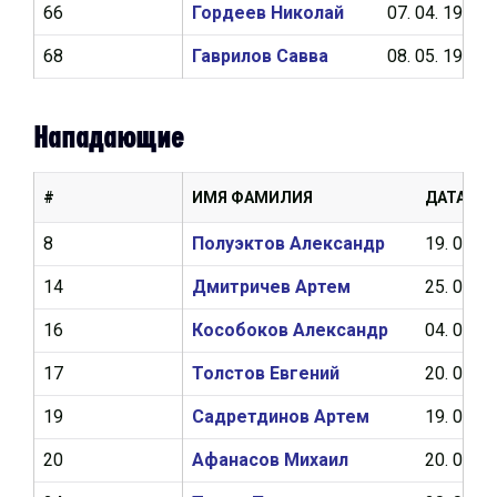
66
Гордеев Николай
07. 04. 1997
68
Гаврилов Савва
08. 05. 1997
Нападающие
#
ИМЯ ФАМИЛИЯ
ДАТА Р
8
Полуэктов Александр
19. 03. 1
14
Дмитричев Артем
25. 04. 1
16
Кособоков Александр
04. 03. 1
17
Толстов Евгений
20. 03. 1
19
Садретдинов Артем
19. 05. 1
20
Афанасов Михаил
20. 09. 1