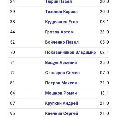
24
Тюрин Павел
20. 04. 1
29
Тихонов Кирилл
20. 06. 1
38
Кудрявцев Егор
08. 10. 1
44
Грозов Артем
23. 02. 1
52
Бойченко Павел
05. 04. 1
70
Показанников Владимир
02. 10. 1
71
Ващук Арсений
25. 01. 1
72
Столяров Семен
07. 02. 1
81
Петров Максим
21. 08. 1
84
Мешков Роман
13. 10. 1
87
Крупкин Андрей
21. 03. 1
95
Клечкин Сергей
21. 02. 1