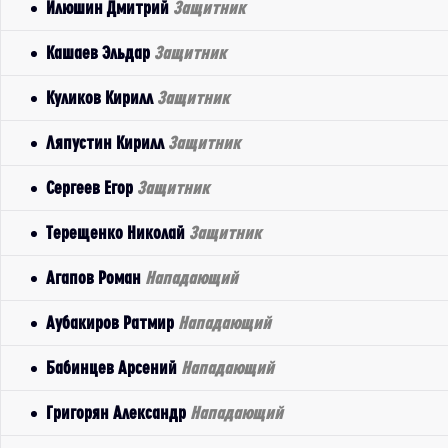
Илюшин Дмитрий
Защитник
Кашаев Эльдар
Защитник
Куликов Кирилл
Защитник
Ляпустин Кирилл
Защитник
Сергеев Егор
Защитник
Терещенко Николай
Защитник
Агапов Роман
Нападающий
Аубакиров Ратмир
Нападающий
Бабинцев Арсений
Нападающий
Григорян Александр
Нападающий