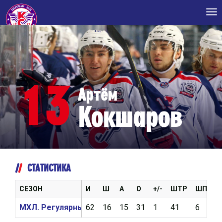
Tog
nav
13
Артём
Кокшаров
СТАТИСТИКА
СЕЗОН
И
Ш
А
О
+/-
ШТР
ШП
В
МХЛ. Регулярный чемпионат 2018/2019
62
16
15
31
1
41
6
1