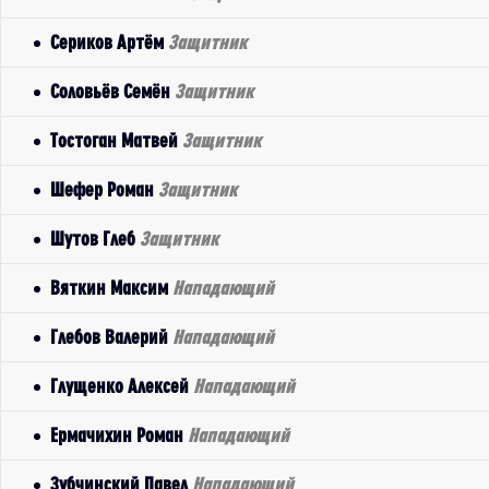
Сериков Артём
Защитник
Соловьёв Семён
Защитник
Тостоган Матвей
Защитник
Шефер Роман
Защитник
Шутов Глеб
Защитник
Вяткин Максим
Нападающий
Глебов Валерий
Нападающий
Глущенко Алексей
Нападающий
Ермачихин Роман
Нападающий
Зубчинский Павел
Нападающий