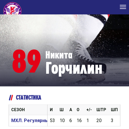
Tog
nav
89
Никита
Горчилин
СТАТИСТИКА
СЕЗОН
И
Ш
А
О
+/-
ШТР
ШП
ВБ
МХЛ. Регулярный чемпионат 2017/2018
53
10
6
16
1
20
3
57