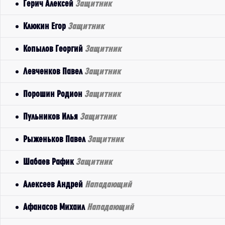
Герич Алексей
Защитник
Клюкин Егор
Защитник
Копылов Георгий
Защитник
Левченков Павел
Защитник
Порошин Родион
Защитник
Пульников Илья
Защитник
Рыженьков Павел
Защитник
Шабаев Рафик
Защитник
Алексеев Андрей
Нападающий
Афанасов Михаил
Нападающий