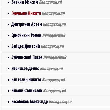
Вяткин Максим
Нападающий
Горчилин Никита
Нападающий
Дмитричев Артем
Нападающий
Ермачихин Роман
Нападающий
Зайцев Дмитрий
Нападающий
Зубчинский Павел
Нападающий
Иванисов Денис
Нападающий
Каптелин Никита
Нападающий
Кевлин Станислав
Нападающий
Кособоков Александр
Нападающий