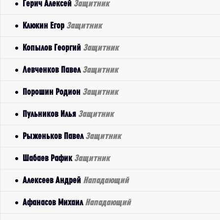
Герич Алексей
Защитник
Клюкин Егор
Защитник
Копылов Георгий
Защитник
Левченков Павел
Защитник
Порошин Родион
Защитник
Пульников Илья
Защитник
Рыженьков Павел
Защитник
Шабаев Рафик
Защитник
Алексеев Андрей
Нападающий
Афанасов Михаил
Нападающий