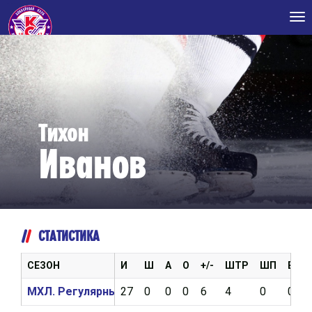
Tog
nav
Тихон
Иванов
СТАТИСТИКА
СЕЗОН
И
Ш
А
О
+/-
ШТР
ШП
ВБР
МХЛ. Регулярный чемпионат 2017/2018
27
0
0
0
6
4
0
0