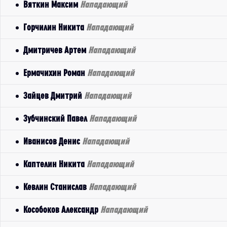
Вяткин Максим
Нападающий
Горчилин Никита
Нападающий
Дмитричев Артем
Нападающий
Ермачихин Роман
Нападающий
Зайцев Дмитрий
Нападающий
Зубчинский Павел
Нападающий
Иванисов Денис
Нападающий
Каптелин Никита
Нападающий
Кевлин Станислав
Нападающий
Кособоков Александр
Нападающий