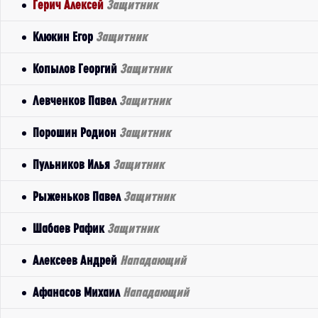
Герич Алексей
Защитник
Клюкин Егор
Защитник
Копылов Георгий
Защитник
Левченков Павел
Защитник
Порошин Родион
Защитник
Пульников Илья
Защитник
Рыженьков Павел
Защитник
Шабаев Рафик
Защитник
Алексеев Андрей
Нападающий
Афанасов Михаил
Нападающий