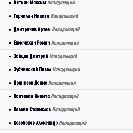
Вяткин Максим
Нападающий
Горчилин Никита
Нападающий
Дмитричев Артем
Нападающий
Ермачихин Роман
Нападающий
Зайцев Дмитрий
Нападающий
Зубчинский Павел
Нападающий
Иванисов Денис
Нападающий
Каптелин Никита
Нападающий
Кевлин Станислав
Нападающий
Кособоков Александр
Нападающий