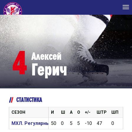
Tog
nav
4
Алексей
Герич
СТАТИСТИКА
СЕЗОН
И
Ш
А
О
+/-
ШТР
ШП
ВБР
МХЛ. Регулярный чемпионат 2017/2018
50
0
5
5
-10
47
0
0