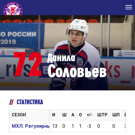
Tog
nav
72
Данила
Соловьев
СТАТИСТИКА
СЕЗОН
И
Ш
А
О
+/-
ШТР
ШП
ВБР
МХЛ. Регулярный чемпионат 2017/2018
13
0
1
1
-3
0
0
39