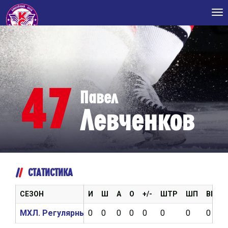
Tog
nav
47
Павел
Левченков
СТАТИСТИКА
СЕЗОН
И
Ш
А
О
+/-
ШТР
ШП
ВБР
МХЛ. Регулярный чемпионат 2017/2018
0
0
0
0
0
0
0
0