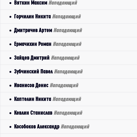
Вяткин Максим
Нападающий
Горчилин Никита
Нападающий
Дмитричев Артем
Нападающий
Ермачихин Роман
Нападающий
Зайцев Дмитрий
Нападающий
Зубчинский Павел
Нападающий
Иванисов Денис
Нападающий
Каптелин Никита
Нападающий
Кевлин Станислав
Нападающий
Кособоков Александр
Нападающий