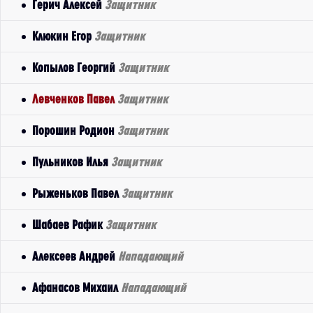
Герич Алексей
Защитник
Клюкин Егор
Защитник
Копылов Георгий
Защитник
Левченков Павел
Защитник
Порошин Родион
Защитник
Пульников Илья
Защитник
Рыженьков Павел
Защитник
Шабаев Рафик
Защитник
Алексеев Андрей
Нападающий
Афанасов Михаил
Нападающий