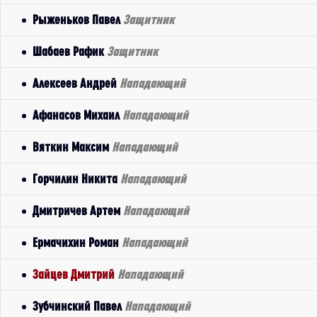
Рыженьков Павел
Защитник
Шабаев Рафик
Защитник
Алексеев Андрей
Нападающий
Афанасов Михаил
Нападающий
Вяткин Максим
Нападающий
Горчилин Никита
Нападающий
Дмитричев Артем
Нападающий
Ермачихин Роман
Нападающий
Зайцев Дмитрий
Нападающий
Зубчинский Павел
Нападающий