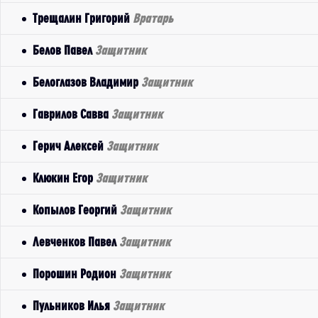
Трещалин Григорий
Вратарь
Белов Павел
Защитник
Белоглазов Владимир
Защитник
Гаврилов Савва
Защитник
Герич Алексей
Защитник
Клюкин Егор
Защитник
Копылов Георгий
Защитник
Левченков Павел
Защитник
Порошин Родион
Защитник
Пульников Илья
Защитник