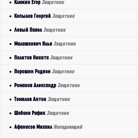
Клюкин Егор
Защитник
Копылов Георгий
Защитник
Левый Павел
Защитник
Малашкевич Илья
Защитник
Политов Никита
Защитник
Порошин Родион
Защитник
Романов Александр
Защитник
Томилов Антон
Защитник
Шабаев Рафик
Защитник
Афанасов Михаил
Нападающий