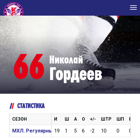
Tog
nav
66
Николай
Гордеев
СТАТИСТИКА
СЕЗОН
И
Ш
А
О
+/-
ШТР
ШП
ВБР
МХЛ. Регулярный чемпионат 2016/2017
19
1
5
6
-2
10
0
0