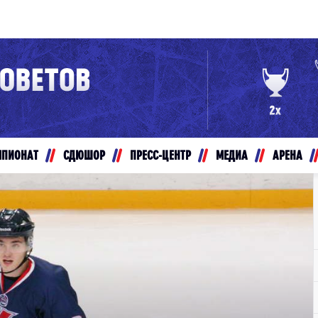
Конференция «Восток»
Дивизион Золотой
Авто
рансляции
Белые Медведи
МПИОНАТ
СДЮШОР
ПРЕСС-ЦЕНТР
МЕДИА
АРЕНА
ты
Ирбис
ые трансляции
Кузнецкие Медведи
Мамонты Югры
т-магазин
Омские Ястребы
ение МХЛ
Стальные Лисы
Толпар
Чайка