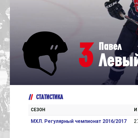
Дивизион Серебряный
Академия СКА
АКМ-Юниор
3
Павел
Амурские Тигры
Левы
Красная Машина-Юниор
Крылья Советов
МХК Динамо-Карелия
МХК Спартак-МАХ
СТАТИСТИКА
Сахалинские Акулы
СМО МХК Атлант
СЕЗОН
И
Тайфун
МХЛ. Регулярный чемпионат 2016/2017
2
ХК Капитан