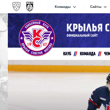
Команды
Сайты
Конференция «Запад»
Сайты
Дивизион Золотой
Академия Михайлова
Видеот
Алмаз
КЛУБ
КОМАНДА
ЧЕ
Хайлай
Динамо-Шинник
Текстов
Красная Армия
Локо
Интерне
МХК Динамо СПб
Прилож
МХК Динамо-М
МХК Спартак
СКА-1946