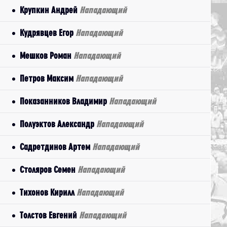
Крупкин Андрей
Нападающий
Кудрявцев Егор
Нападающий
Мешков Роман
Нападающий
Петров Максим
Нападающий
Показанников Владимир
Нападающий
Полуэктов Александр
Нападающий
Садретдинов Артем
Нападающий
Столяров Семен
Нападающий
Тихонов Кирилл
Нападающий
Толстов Евгений
Нападающий