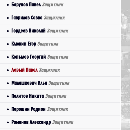
Борунов Павел
Защитник
Гаврилов Савва
Защитник
Гордеев Николай
Защитник
Клюкин Егор
Защитник
Копылов Георгий
Защитник
Левый Павел
Защитник
Малашкевич Илья
Защитник
Политов Никита
Защитник
Порошин Родион
Защитник
Романов Александр
Защитник