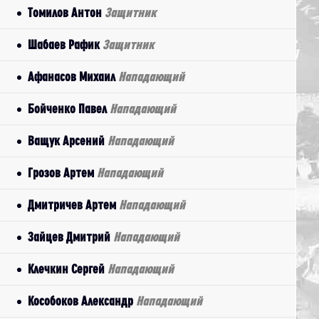
Томилов Антон
Защитник
Шабаев Рафик
Защитник
Афанасов Михаил
Нападающий
Бойченко Павел
Нападающий
Ващук Арсений
Нападающий
Грозов Артем
Нападающий
Дмитричев Артем
Нападающий
Зайцев Дмитрий
Нападающий
Клечкин Сергей
Нападающий
Кособоков Александр
Нападающий