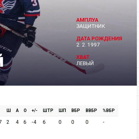
Дивизион Серебряный
АМПЛУА
АКМ-Новомосковск
ЗАЩИТНИК
Красноярские Рыси
ДАТА РОЖДЕНИЯ
2. 2. 1997
Ладья
й
Локо-76
ХВАТ
ЛЕВЫЙ
МХК Молот
Реактор
Сибирские Cнайперы
Снежные Барсы
Спутник Ал
Ш
А
О
+/-
ШТР
ШП
ВБР
ВВБР
%ВБР
Тюменский Легион
7
2
4
6
-4
6
0
0
0
-