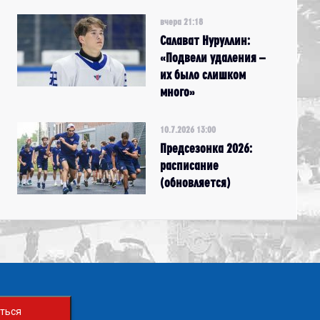
вчера 21:18
Салават Нуруллин:
«Подвели удаления –
их было слишком
много»
10.7.2026 13:00
Предсезонка 2026:
расписание
(обновляется)
ться