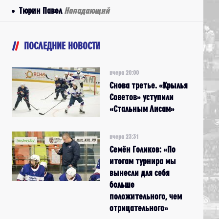
Тюрин Павел
Нападающий
ПОСЛЕДНИЕ НОВОСТИ
вчера 20:00
Снова третье. «Крылья
Советов» уступили
«Стальным Лисам»
вчера 23:31
Семён Голиков: «По
итогам турнира мы
вынесли для себя
больше
положительного, чем
отрицательного»