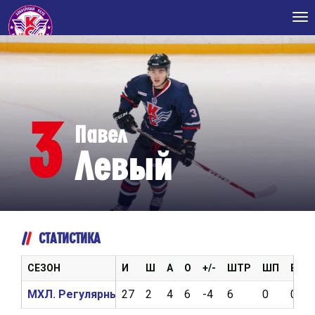
Tog
nav
3
Павел
Левый
СТАТИСТИКА
СЕЗОН
И
Ш
А
О
+/-
ШТР
ШП
ВБР
МХЛ. Регулярный чемпионат 2016/2017
27
2
4
6
-4
6
0
0