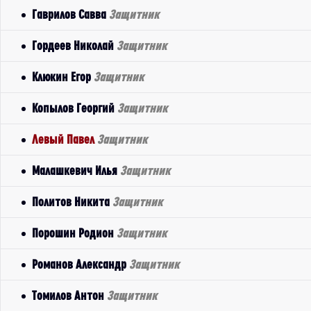
Гаврилов Савва
Защитник
Гордеев Николай
Защитник
Клюкин Егор
Защитник
Копылов Георгий
Защитник
Левый Павел
Защитник
Малашкевич Илья
Защитник
Политов Никита
Защитник
Порошин Родион
Защитник
Романов Александр
Защитник
Томилов Антон
Защитник