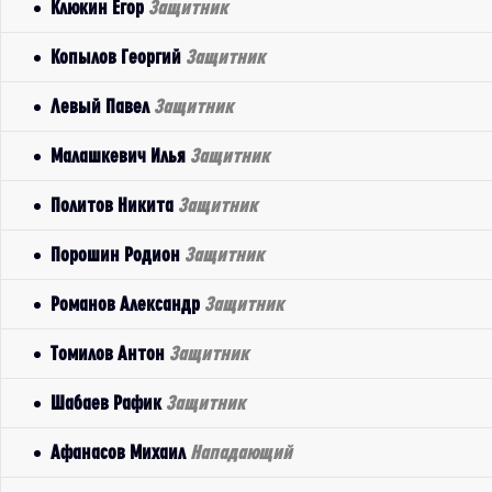
Клюкин Егор
Защитник
Копылов Георгий
Защитник
Левый Павел
Защитник
Малашкевич Илья
Защитник
Политов Никита
Защитник
Порошин Родион
Защитник
Романов Александр
Защитник
Томилов Антон
Защитник
Шабаев Рафик
Защитник
Афанасов Михаил
Нападающий