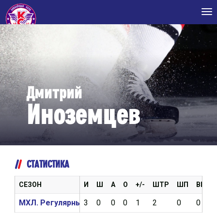
Tog
nav
Дмитрий
Иноземцев
СТАТИСТИКА
СЕЗОН
И
Ш
А
О
+/-
ШТР
ШП
ВБР
МХЛ. Регулярный чемпионат 2016/2017
3
0
0
0
1
2
0
0