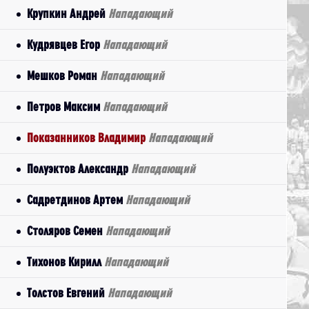
Крупкин Андрей
Нападающий
Кудрявцев Егор
Нападающий
Мешков Роман
Нападающий
Петров Максим
Нападающий
Показанников Владимир
Нападающий
Полуэктов Александр
Нападающий
Садретдинов Артем
Нападающий
Столяров Семен
Нападающий
Тихонов Кирилл
Нападающий
Толстов Евгений
Нападающий