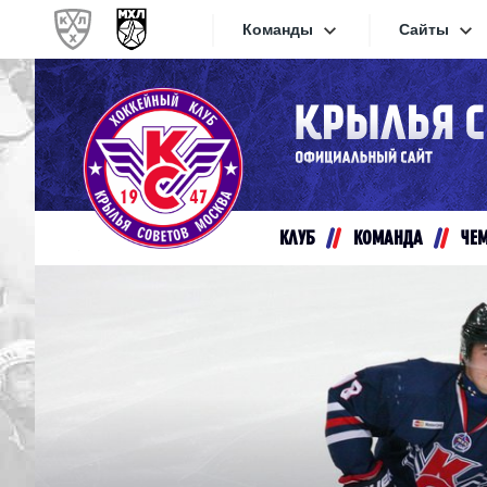
Команды
Сайты
Конференция «Запад»
Сайты
Дивизион Золотой
Академия Михайлова
Видеот
Алмаз
КЛУБ
КОМАНДА
ЧЕ
Хайлай
Динамо-Шинник
Текстов
Красная Армия
Локо
Интерне
МХК Динамо СПб
Прилож
МХК Динамо-М
МХК Спартак
СКА-1946