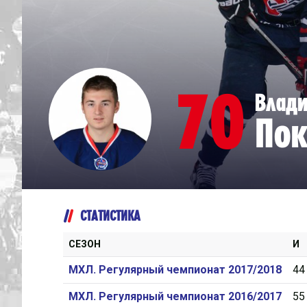
Дивизион Серебряный
Академия СКА
АКМ-Юниор
70
Влад
Амурские Тигры
Пок
Красная Машина-Юниор
Крылья Советов
МХК Динамо-Карелия
МХК Спартак-МАХ
СТАТИСТИКА
Сахалинские Акулы
СМО МХК Атлант
СЕЗОН
И
Тайфун
МХЛ. Регулярный чемпионат 2017/2018
44
ХК Капитан
МХЛ. Регулярный чемпионат 2016/2017
55