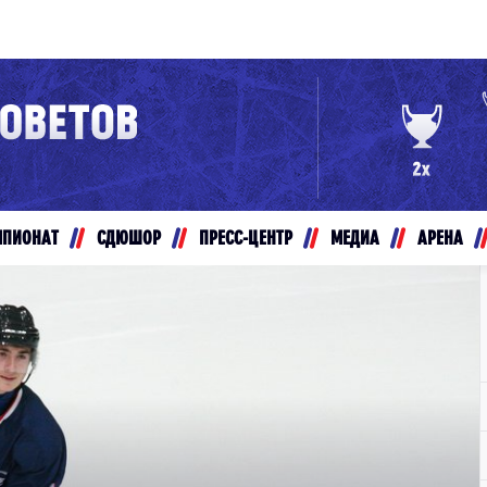
Конференция «Восток»
Дивизион Золотой
Авто
рансляции
Белые Медведи
МПИОНАТ
СДЮШОР
ПРЕСС-ЦЕНТР
МЕДИА
АРЕНА
ты
Ирбис
ые трансляции
Кузнецкие Медведи
Мамонты Югры
т-магазин
Омские Ястребы
ение МХЛ
Стальные Лисы
Толпар
Чайка