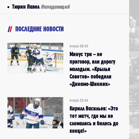
Тюрин Павел
Нападающий
ПОСЛЕДНИЕ НОВОСТИ
вчера 00:44
Минус три – не
приговор, или дорогу
молодым. «Крылья
Советов» победили
«Динамо-Шинник»
вчера 23:46
Кирилл Васильев: «Это
тот матч, где мы не
сломались и бились до
конца!»