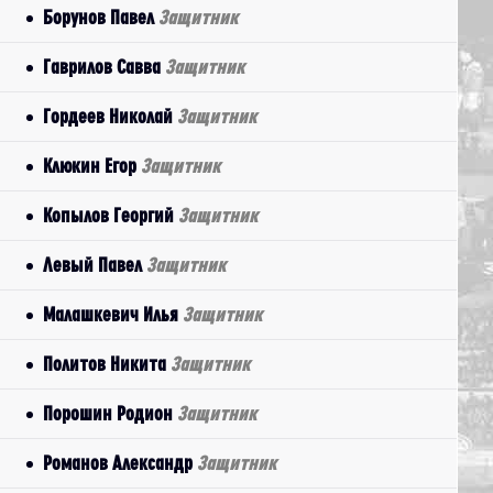
Борунов Павел
Защитник
Гаврилов Савва
Защитник
Гордеев Николай
Защитник
Клюкин Егор
Защитник
Копылов Георгий
Защитник
Левый Павел
Защитник
Малашкевич Илья
Защитник
Политов Никита
Защитник
Порошин Родион
Защитник
Романов Александр
Защитник