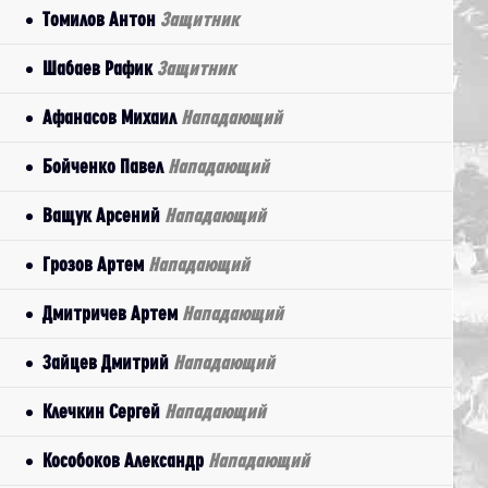
Томилов Антон
Защитник
Шабаев Рафик
Защитник
Афанасов Михаил
Нападающий
Бойченко Павел
Нападающий
Ващук Арсений
Нападающий
Грозов Артем
Нападающий
Дмитричев Артем
Нападающий
Зайцев Дмитрий
Нападающий
Клечкин Сергей
Нападающий
Кособоков Александр
Нападающий