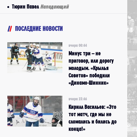
Тюрин Павел
Нападающий
ПОСЛЕДНИЕ НОВОСТИ
вчера 00:44
Минус три – не
приговор, или дорогу
молодым. «Крылья
Советов» победили
«Динамо-Шинник»
вчера 23:46
Кирилл Васильев: «Это
тот матч, где мы не
сломались и бились до
конца!»