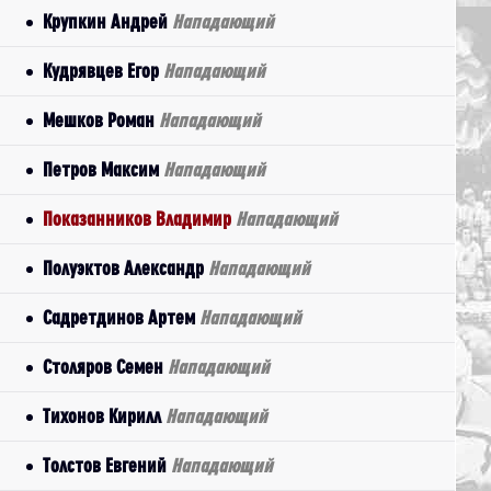
Крупкин Андрей
Нападающий
Кудрявцев Егор
Нападающий
Мешков Роман
Нападающий
Петров Максим
Нападающий
Показанников Владимир
Нападающий
Полуэктов Александр
Нападающий
Садретдинов Артем
Нападающий
Столяров Семен
Нападающий
Тихонов Кирилл
Нападающий
Толстов Евгений
Нападающий