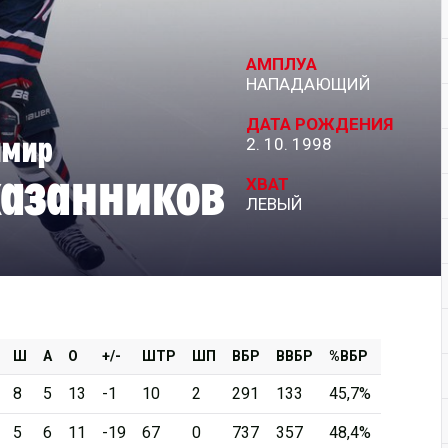
Дивизион Серебряный
АМПЛУА
АКМ-Новомосковск
НАПАДАЮЩИЙ
Красноярские Рыси
ДАТА РОЖДЕНИЯ
имир
2. 10. 1998
Ладья
азанников
Локо-76
ХВАТ
ЛЕВЫЙ
МХК Молот
Реактор
Сибирские Cнайперы
Снежные Барсы
Спутник Ал
Ш
А
О
+/-
ШТР
ШП
ВБР
ВВБР
%ВБР
Тюменский Легион
8
5
13
-1
10
2
291
133
45,7%
5
6
11
-19
67
0
737
357
48,4%