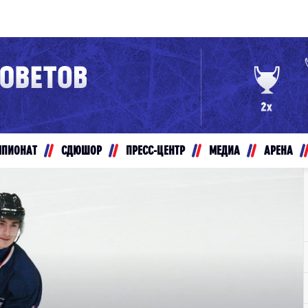
Конференция «Восток»
Дивизион Золотой
Авто
рансляции
Белые Медведи
МПИОНАТ
СДЮШОР
ПРЕСС-ЦЕНТР
МЕДИА
АРЕНА
ты
Ирбис
ые трансляции
Кузнецкие Медведи
Мамонты Югры
т-магазин
Омские Ястребы
ение МХЛ
Стальные Лисы
Толпар
Чайка