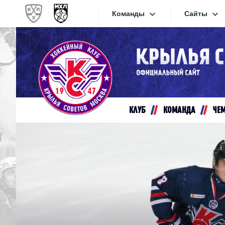
Команды
Сайты
Конференция «Запад»
Сайты
Дивизион Золотой
Академия Михайлова
Видеот
Алмаз
КЛУБ
КОМАНДА
ЧЕ
Хайлай
Динамо-Шинник
Текстов
Красная Армия
Локо
Интерне
МХК Динамо СПб
Прилож
МХК Динамо-М
МХК Спартак
СКА-1946