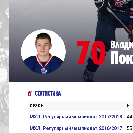
Дивизион Серебряный
Академия СКА
АКМ-Юниор
70
Влад
Амурские Тигры
Пок
Красная Машина-Юниор
Крылья Советов
МХК Динамо-Карелия
МХК Спартак-МАХ
СТАТИСТИКА
Сахалинские Акулы
СМО МХК Атлант
СЕЗОН
И
Тайфун
МХЛ. Регулярный чемпионат 2017/2018
44
ХК Капитан
МХЛ. Регулярный чемпионат 2016/2017
55