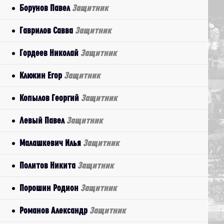
Борунов Павел
Защитник
Гаврилов Савва
Защитник
Гордеев Николай
Защитник
Клюкин Егор
Защитник
Копылов Георгий
Защитник
Левый Павел
Защитник
Малашкевич Илья
Защитник
Политов Никита
Защитник
Порошин Родион
Защитник
Романов Александр
Защитник