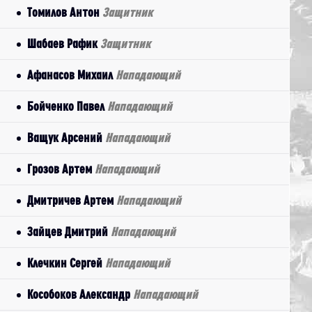
Томилов Антон
Защитник
Шабаев Рафик
Защитник
Афанасов Михаил
Нападающий
Бойченко Павел
Нападающий
Ващук Арсений
Нападающий
Грозов Артем
Нападающий
Дмитричев Артем
Нападающий
Зайцев Дмитрий
Нападающий
Клечкин Сергей
Нападающий
Кособоков Александр
Нападающий