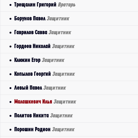
Трещалин Григорий
Вратарь
Борунов Павел
Защитник
Гаврилов Савва
Защитник
Гордеев Николай
Защитник
Клюкин Егор
Защитник
Копылов Георгий
Защитник
Левый Павел
Защитник
Малашкевич Илья
Защитник
Политов Никита
Защитник
Порошин Родион
Защитник