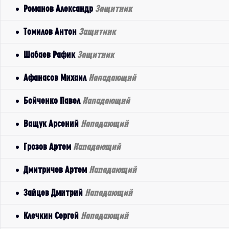
Романов Александр
Защитник
Томилов Антон
Защитник
Шабаев Рафик
Защитник
Афанасов Михаил
Нападающий
Бойченко Павел
Нападающий
Ващук Арсений
Нападающий
Грозов Артем
Нападающий
Дмитричев Артем
Нападающий
Зайцев Дмитрий
Нападающий
Клечкин Сергей
Нападающий