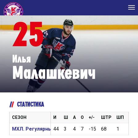
Tog
nav
25
Илья
Малашкевич
СТАТИСТИКА
СЕЗОН
И
Ш
А
О
+/-
ШТР
ШП
ВБР
МХЛ. Регулярный чемпионат 2016/2017
44
3
4
7
-15
68
1
1