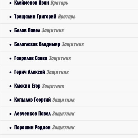
Клейменов Иван
Вратарь
Трещалин Григорий
Вратарь
Белов Павел
Защитник
Белоглазов Владимир
Защитник
Гаврилов Савва
Защитник
Герич Алексей
Защитник
Клюкин Егор
Защитник
Копылов Георгий
Защитник
Левченков Павел
Защитник
Порошин Родион
Защитник