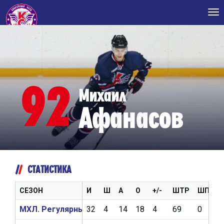
Tog
nav
92
Михаил
Афанасов
СТАТИСТИКА
СЕЗОН
И
Ш
А
О
+/-
ШТР
ШП
В
МХЛ. Регулярный чемпионат 2017/2018
32
4
14
18
4
69
0
4