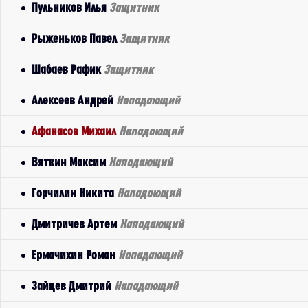
Пульников Илья
Защитник
Рыженьков Павел
Защитник
Шабаев Рафик
Защитник
Алексеев Андрей
Нападающий
Афанасов Михаил
Нападающий
Вяткин Максим
Нападающий
Горчилин Никита
Нападающий
Дмитричев Артем
Нападающий
Ермачихин Роман
Нападающий
Зайцев Дмитрий
Нападающий