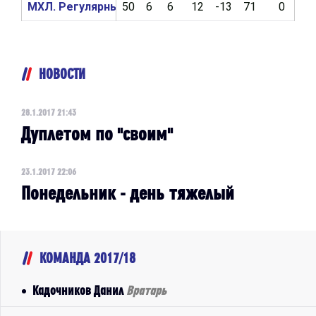
МХЛ. Регулярный чемпионат 2016/2017
50
6
6
12
-13
71
0
1
НОВОСТИ
28.1.2017 21:43
Дуплетом по "своим"
23.1.2017 22:06
Понедельник - день тяжелый
КОМАНДА 2017/18
Кадочников Данил
Вратарь