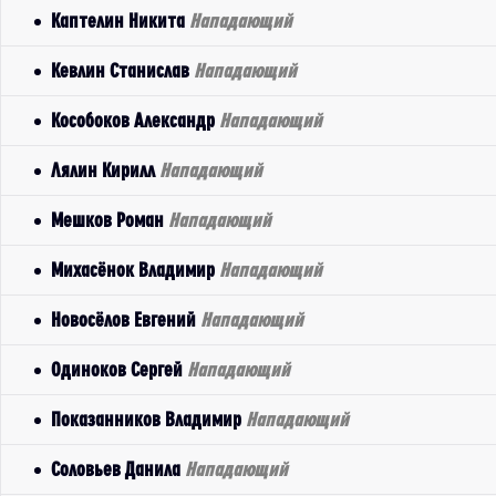
Каптелин Никита
Нападающий
Кевлин Станислав
Нападающий
Кособоков Александр
Нападающий
Лялин Кирилл
Нападающий
Мешков Роман
Нападающий
Михасёнок Владимир
Нападающий
Новосёлов Евгений
Нападающий
Одиноков Сергей
Нападающий
Показанников Владимир
Нападающий
Соловьев Данила
Нападающий