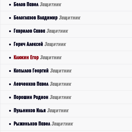
Белов Павел
Защитник
Белоглазов Владимир
Защитник
Гаврилов Савва
Защитник
Герич Алексей
Защитник
Клюкин Егор
Защитник
Копылов Георгий
Защитник
Левченков Павел
Защитник
Порошин Родион
Защитник
Пульников Илья
Защитник
Рыженьков Павел
Защитник