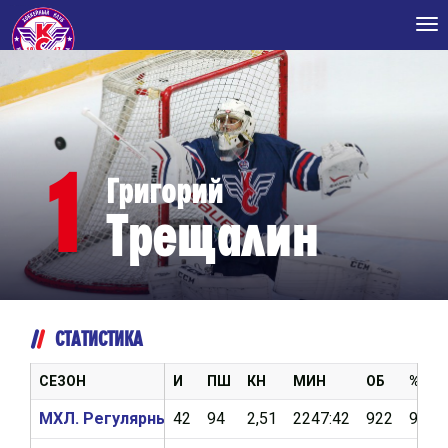
Tog
nav
1
Григорий
Трещалин
СТАТИСТИКА
СЕЗОН
И
ПШ
КН
МИН
ОБ
%ОБ
МХЛ. Регулярный чемпионат 2017/2018
42
94
2,51
2247:42
922
90,7