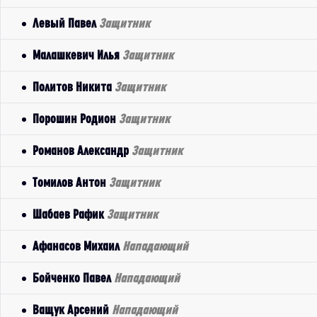
Левый Павел
Защитник
Малашкевич Илья
Защитник
Политов Никита
Защитник
Порошин Родион
Защитник
Романов Александр
Защитник
Томилов Антон
Защитник
Шабаев Рафик
Защитник
Афанасов Михаил
Нападающий
Бойченко Павел
Нападающий
Ващук Арсений
Нападающий