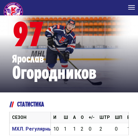
Tog
nav
97
Ярослав
Огородников
СТАТИСТИКА
СЕЗОН
И
Ш
А
О
+/-
ШТР
ШП
ВБР
МХЛ. Регулярный чемпионат 2024/2025
10
1
1
2
0
2
0
12