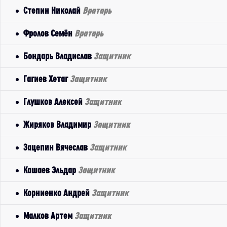
Степин Николай
Вратарь
Фролов Семён
Вратарь
Бондарь Владислав
Защитник
Гагиев Хетаг
Защитник
Глушков Алексей
Защитник
Жиряков Владимир
Защитник
Зацепин Вячеслав
Защитник
Кашаев Эльдар
Защитник
Корниенко Андрей
Защитник
Малков Артем
Защитник