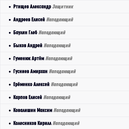
Ртищев Александр
Защитник
Андреев Елисей
Нападающий
Баулин Глеб
Нападающий
Быков Андрей
Нападающий
Гуменюк Артём
Нападающий
Гусниев Амирхан
Нападающий
Ерёменко Алексей
Нападающий
Карпов Елисей
Нападающий
Ковалишин Максим
Нападающий
Колесников Кирилл
Нападающий