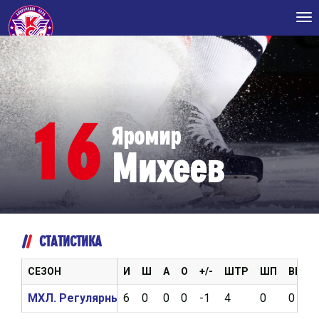
Tog
nav
16
Яромир
Михеев
СТАТИСТИКА
СЕЗОН
И
Ш
А
О
+/-
ШТР
ШП
ВБР
МХЛ. Регулярный чемпионат 2023/2024
6
0
0
0
-1
4
0
0