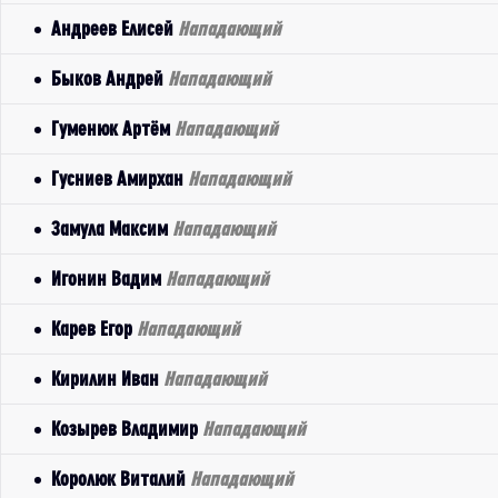
Андреев Елисей
Нападающий
Быков Андрей
Нападающий
Гуменюк Артём
Нападающий
Гусниев Амирхан
Нападающий
Замула Максим
Нападающий
Игонин Вадим
Нападающий
Карев Егор
Нападающий
Кирилин Иван
Нападающий
Козырев Владимир
Нападающий
Королюк Виталий
Нападающий