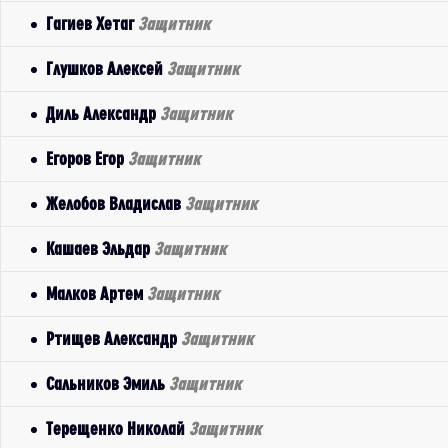
Гагиев Хетаг
Защитник
Глушков Алексей
Защитник
Диль Александр
Защитник
Егоров Егор
Защитник
Желобов Владислав
Защитник
Кашаев Эльдар
Защитник
Малков Артем
Защитник
Ртищев Александр
Защитник
Сальников Эмиль
Защитник
Терещенко Николай
Защитник