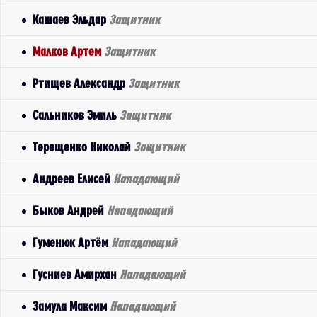
Кашаев Эльдар
Защитник
Малков Артем
Защитник
Ртищев Александр
Защитник
Сальников Эмиль
Защитник
Терещенко Николай
Защитник
Андреев Елисей
Нападающий
Быков Андрей
Нападающий
Гуменюк Артём
Нападающий
Гусниев Амирхан
Нападающий
Замула Максим
Нападающий