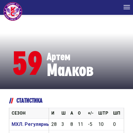
Tog
nav
59
Артем
Малков
СТАТИСТИКА
СЕЗОН
И
Ш
А
О
+/-
ШТР
ШП
ВБ
МХЛ. Регулярный чемпионат 2024/2025
28
3
8
11
-5
10
0
0