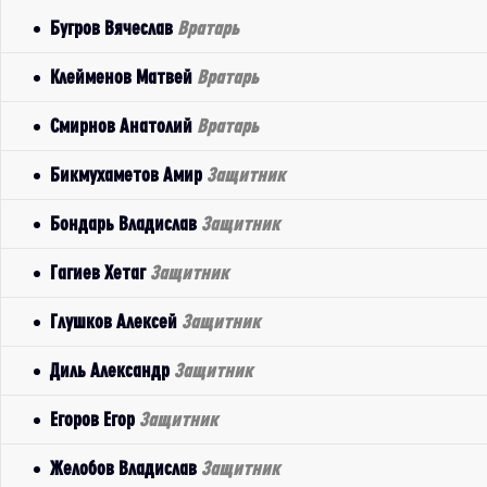
Бугров Вячеслав
Вратарь
Клейменов Матвей
Вратарь
Смирнов Анатолий
Вратарь
Бикмухаметов Амир
Защитник
Бондарь Владислав
Защитник
Гагиев Хетаг
Защитник
Глушков Алексей
Защитник
Диль Александр
Защитник
Егоров Егор
Защитник
Желобов Владислав
Защитник