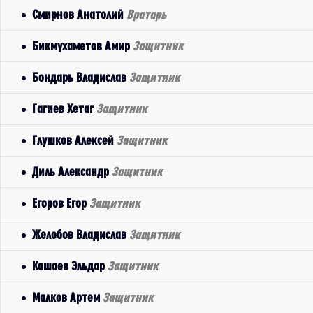
Смирнов Анатолий
Вратарь
Бикмухаметов Амир
Защитник
Бондарь Владислав
Защитник
Гагиев Хетаг
Защитник
Глушков Алексей
Защитник
Диль Александр
Защитник
Егоров Егор
Защитник
Желобов Владислав
Защитник
Кашаев Эльдар
Защитник
Малков Артем
Защитник