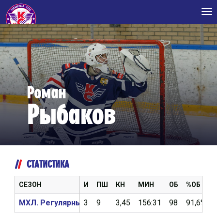
Tog
nav
Роман
Рыбаков
СТАТИСТИКА
СЕЗОН
И
ПШ
КН
МИН
ОБ
%ОБ
МХЛ. Регулярный чемпионат 2023/2024
3
9
3,45
156:31
98
91,6%