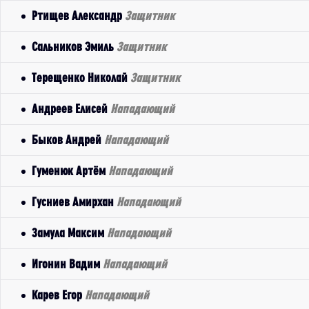
Ртищев Александр
Защитник
Сальников Эмиль
Защитник
Терещенко Николай
Защитник
Андреев Елисей
Нападающий
Быков Андрей
Нападающий
Гуменюк Артём
Нападающий
Гусниев Амирхан
Нападающий
Замула Максим
Нападающий
Игонин Вадим
Нападающий
Карев Егор
Нападающий