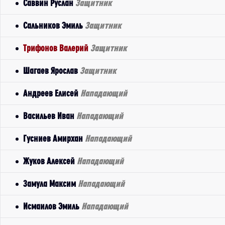
Саввин Руслан
Защитник
Сальников Эмиль
Защитник
Трифонов Валерий
Защитник
Шагаев Ярослав
Защитник
Андреев Елисей
Нападающий
Васильев Иван
Нападающий
Гусниев Амирхан
Нападающий
Жуков Алексей
Нападающий
Замула Максим
Нападающий
Исмаилов Эмиль
Нападающий