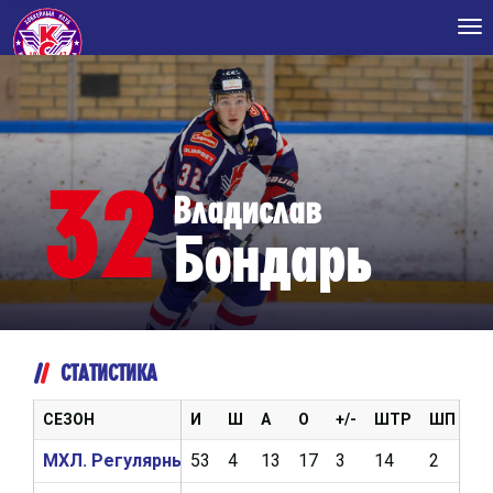
Tog
nav
32
Владислав
Бондарь
СТАТИСТИКА
СЕЗОН
И
Ш
А
О
+/-
ШТР
ШП
В
МХЛ. Регулярный чемпионат 2024/2025
53
4
13
17
3
14
2
0