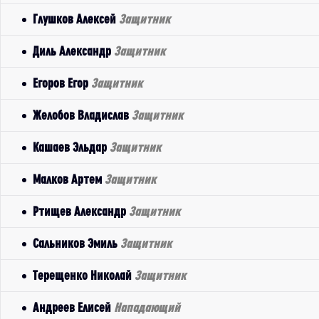
Глушков Алексей
Защитник
Диль Александр
Защитник
Егоров Егор
Защитник
Желобов Владислав
Защитник
Кашаев Эльдар
Защитник
Малков Артем
Защитник
Ртищев Александр
Защитник
Сальников Эмиль
Защитник
Терещенко Николай
Защитник
Андреев Елисей
Нападающий