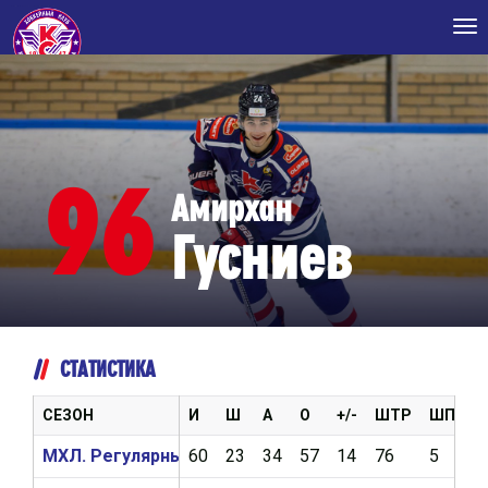
Tog
nav
96
Амирхан
Гусниев
СТАТИСТИКА
СЕЗОН
И
Ш
А
О
+/-
ШТР
ШП
В
МХЛ. Регулярный чемпионат 2025/2026
60
23
34
57
14
76
5
1