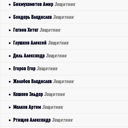
Бикмухаметов Амир
Защитник
Бондарь Владислав
Защитник
Гагиев Хетаг
Защитник
Глушков Алексей
Защитник
Диль Александр
Защитник
Егоров Егор
Защитник
Желобов Владислав
Защитник
Кашаев Эльдар
Защитник
Малков Артем
Защитник
Ртищев Александр
Защитник