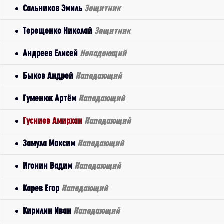
Сальников Эмиль
Защитник
Терещенко Николай
Защитник
Андреев Елисей
Нападающий
Быков Андрей
Нападающий
Гуменюк Артём
Нападающий
Гусниев Амирхан
Нападающий
Замула Максим
Нападающий
Игонин Вадим
Нападающий
Карев Егор
Нападающий
Кирилин Иван
Нападающий