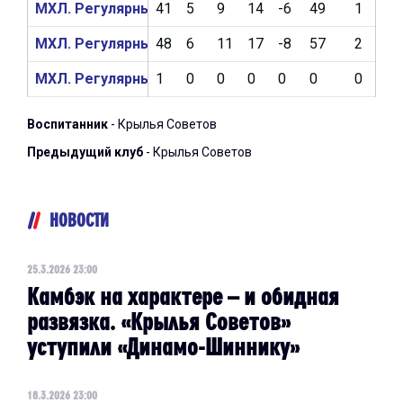
МХЛ. Регулярный чемпионат 2024/2025
41
5
9
14
-6
49
1
5
МХЛ. Регулярный чемпионат 2023/2024
48
6
11
17
-8
57
2
7
МХЛ. Регулярный чемпионат 2022/2023
1
0
0
0
0
0
0
2
Воспитанник
- Крылья Советов
Предыдущий клуб
- Крылья Советов
НОВОСТИ
25.3.2026 23:00
Камбэк на характере – и обидная
развязка. «Крылья Советов»
уступили «Динамо-Шиннику»
18.3.2026 23:00