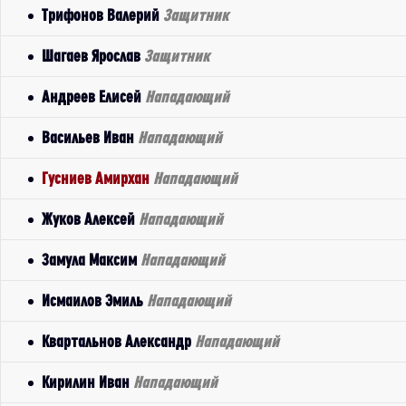
Трифонов Валерий
Защитник
Шагаев Ярослав
Защитник
Андреев Елисей
Нападающий
Васильев Иван
Нападающий
Гусниев Амирхан
Нападающий
Жуков Алексей
Нападающий
Замула Максим
Нападающий
Исмаилов Эмиль
Нападающий
Квартальнов Александр
Нападающий
Кирилин Иван
Нападающий