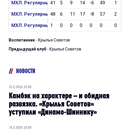
МХЛ. Регулярный чемпионат 2024/2025
41
5
9
14
-6
49
1
5
МХЛ. Регулярный чемпионат 2023/2024
48
6
11
17
-8
57
2
7
МХЛ. Регулярный чемпионат 2022/2023
1
0
0
0
0
0
0
2
Воспитанник
- Крылья Советов
Предыдущий клуб
- Крылья Советов
НОВОСТИ
25.3.2026 23:00
Камбэк на характере – и обидная
развязка. «Крылья Советов»
уступили «Динамо-Шиннику»
18.3.2026 23:00