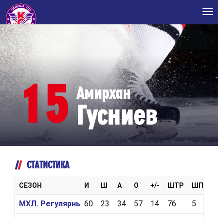
Tog
nav
15
Амирхан
Гусниев
СТАТИСТИКА
СЕЗОН
И
Ш
А
О
+/-
ШТР
ШП
В
МХЛ. Регулярный чемпионат 2025/2026
60
23
34
57
14
76
5
1