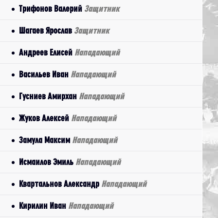
Трифонов Валерий
Защитник
Шагаев Ярослав
Защитник
Андреев Елисей
Нападающий
Васильев Иван
Нападающий
Гусниев Амирхан
Нападающий
Жуков Алексей
Нападающий
Замула Максим
Нападающий
Исмаилов Эмиль
Нападающий
Квартальнов Александр
Нападающий
Кирилин Иван
Нападающий