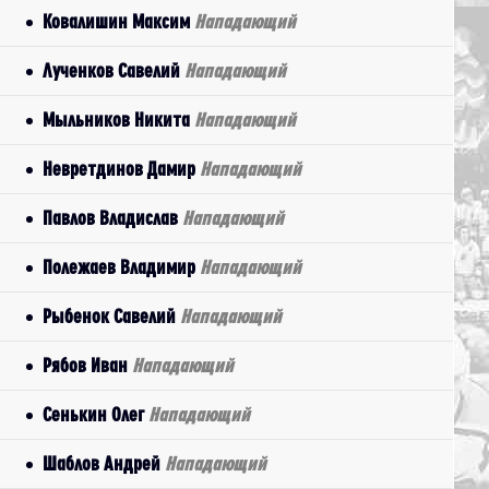
Ковалишин Максим
Нападающий
Лученков Савелий
Нападающий
Мыльников Никита
Нападающий
Невретдинов Дамир
Нападающий
Павлов Владислав
Нападающий
Полежаев Владимир
Нападающий
Рыбенок Савелий
Нападающий
Рябов Иван
Нападающий
Сенькин Олег
Нападающий
Шаблов Андрей
Нападающий