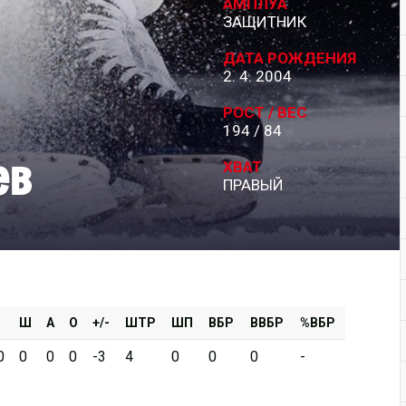
АМПЛУА
ЗАЩИТНИК
Дивизион Серебряный
ДАТА РОЖДЕНИЯ
АКМ-Новомосковск
2. 4. 2004
Красноярские Рыси
РОСТ / ВЕС
194 / 84
Ладья
ев
Локо-76
ХВАТ
ПРАВЫЙ
МХК Молот
Реактор
Сибирские Cнайперы
Снежные Барсы
Спутник Ал
Ш
А
О
+/-
ШТР
ШП
ВБР
ВВБР
%ВБР
Тюменский Легион
0
0
0
0
-3
4
0
0
0
-