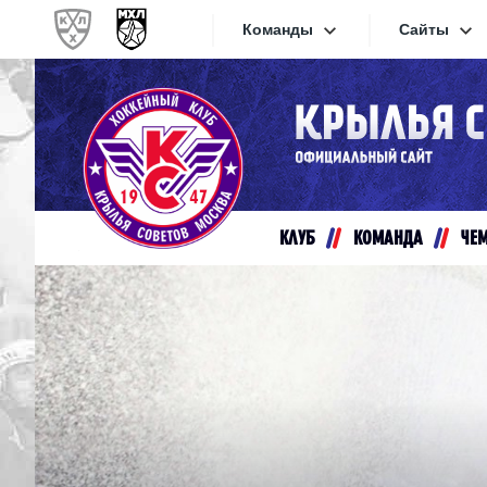
Команды
Сайты
Конференция «Запад»
Сайты
Дивизион Золотой
Академия Михайлова
Видеот
Алмаз
КЛУБ
КОМАНДА
ЧЕ
Хайлай
Динамо-Шинник
Текстов
Красная Армия
Локо
Интерне
МХК Динамо СПб
Прилож
МХК Динамо-М
МХК Спартак
СКА-1946