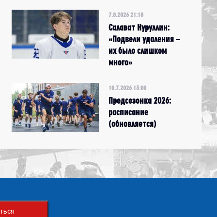
7.8.2026 21:18
Салават Нуруллин:
«Подвели удаления –
их было слишком
много»
10.7.2026 13:00
Предсезонка 2026:
расписание
(обновляется)
ться