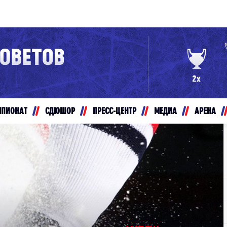
Конференция «Восток»
Дивизион Золотой
Авто
рансляции
Белые Медведи
МПИОНАТ
СДЮШОР
ПРЕСС-ЦЕНТР
МЕДИА
АРЕНА
ты
Ирбис
ые трансляции
Кузнецкие Медведи
Мамонты Югры
т-магазин
Омские Ястребы
ение МХЛ
Стальные Лисы
Толпар
Чайка