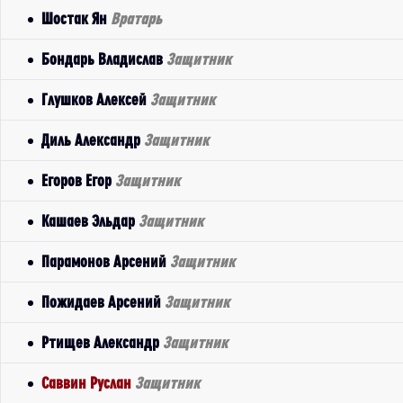
Шостак Ян
Вратарь
Бондарь Владислав
Защитник
Глушков Алексей
Защитник
Диль Александр
Защитник
Егоров Егор
Защитник
Кашаев Эльдар
Защитник
Парамонов Арсений
Защитник
Пожидаев Арсений
Защитник
Ртищев Александр
Защитник
Саввин Руслан
Защитник