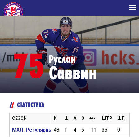
Tog
nav
75
Руслан
Саввин
СТАТИСТИКА
СЕЗОН
И
Ш
А
О
+/-
ШТР
ШП
ВБР
МХЛ. Регулярный чемпионат 2022/2023
48
1
4
5
-11
35
0
1