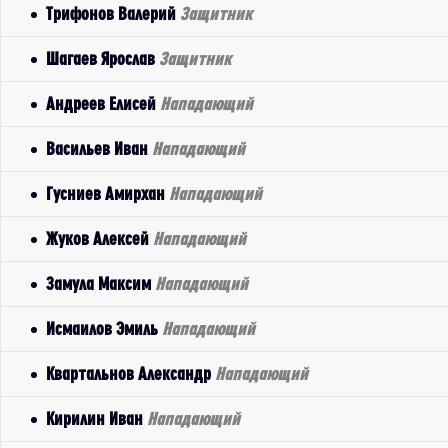
Трифонов Валерий
Защитник
Шагаев Ярослав
Защитник
Андреев Елисей
Нападающий
Васильев Иван
Нападающий
Гусниев Амирхан
Нападающий
Жуков Алексей
Нападающий
Замула Максим
Нападающий
Исмаилов Эмиль
Нападающий
Квартальнов Александр
Нападающий
Кирилин Иван
Нападающий