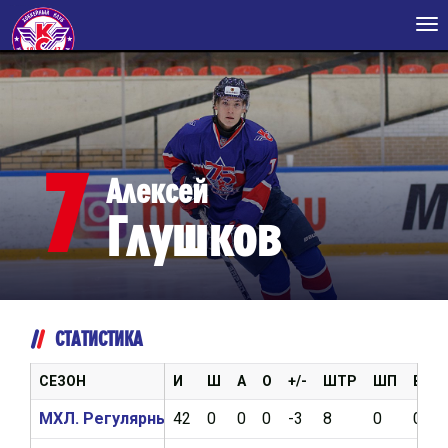
Tog
nav
7
Алексей
Глушков
СТАТИСТИКА
СЕЗОН
И
Ш
А
О
+/-
ШТР
ШП
ВБР
МХЛ. Регулярный чемпионат 2024/2025
42
0
0
0
-3
8
0
0