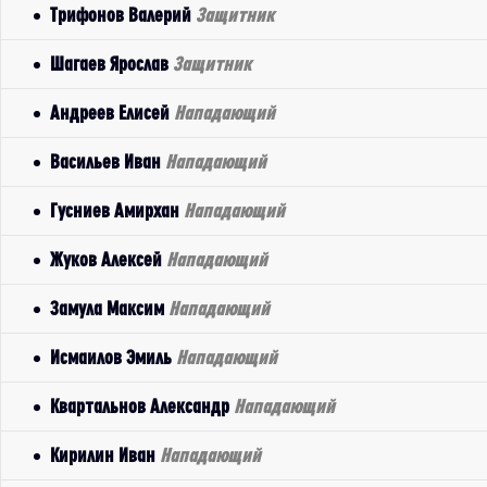
Трифонов Валерий
Защитник
Шагаев Ярослав
Защитник
Андреев Елисей
Нападающий
Васильев Иван
Нападающий
Гусниев Амирхан
Нападающий
Жуков Алексей
Нападающий
Замула Максим
Нападающий
Исмаилов Эмиль
Нападающий
Квартальнов Александр
Нападающий
Кирилин Иван
Нападающий