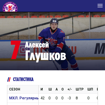
Tog
nav
7
Алексей
Глушков
СТАТИСТИКА
СЕЗОН
И
Ш
А
О
+/-
ШТР
ШП
ВБР
МХЛ. Регулярный чемпионат 2024/2025
42
0
0
0
-3
8
0
0