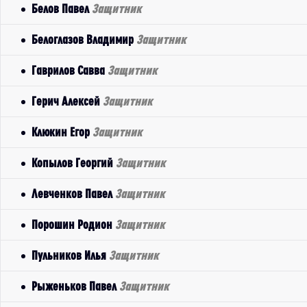
Белов Павел
Защитник
Белоглазов Владимир
Защитник
Гаврилов Савва
Защитник
Герич Алексей
Защитник
Клюкин Егор
Защитник
Копылов Георгий
Защитник
Левченков Павел
Защитник
Порошин Родион
Защитник
Пульников Илья
Защитник
Рыженьков Павел
Защитник