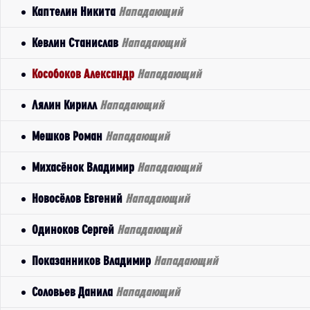
Каптелин Никита
Нападающий
Кевлин Станислав
Нападающий
Кособоков Александр
Нападающий
Лялин Кирилл
Нападающий
Мешков Роман
Нападающий
Михасёнок Владимир
Нападающий
Новосёлов Евгений
Нападающий
Одиноков Сергей
Нападающий
Показанников Владимир
Нападающий
Соловьев Данила
Нападающий