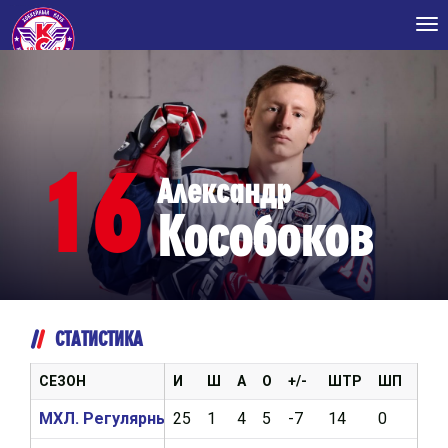
Tog
nav
16
Александр
Кособоков
СТАТИСТИКА
СЕЗОН
И
Ш
А
О
+/-
ШТР
ШП
ВБР
МХЛ. Регулярный чемпионат 2018/2019
25
1
4
5
-7
14
0
148