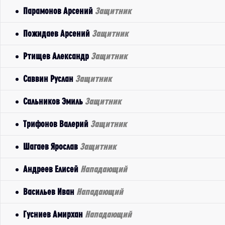
Парамонов Арсений
Защитник
Пожидаев Арсений
Защитник
Ртищев Александр
Защитник
Саввин Руслан
Защитник
Сальников Эмиль
Защитник
Трифонов Валерий
Защитник
Шагаев Ярослав
Защитник
Андреев Елисей
Нападающий
Васильев Иван
Нападающий
Гусниев Амирхан
Нападающий