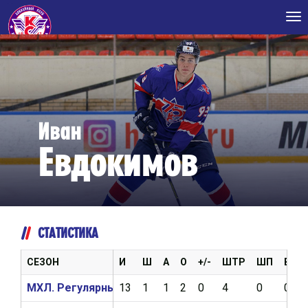
Tog
nav
Иван
Евдокимов
СТАТИСТИКА
СЕЗОН
И
Ш
А
О
+/-
ШТР
ШП
ВБР
МХЛ. Регулярный чемпионат 2022/2023
13
1
1
2
0
4
0
0