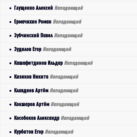
Глущенко Алексей
Нападающий
Ермачихин Роман
Нападающий
Зубчинский Павел
Нападающий
Зудилов Егор
Нападающий
Кашафетдинов Ильдар
Нападающий
Кизиков Никита
Нападающий
Клавдиев Артём
Нападающий
Кокшаров Артём
Нападающий
Кособоков Александр
Нападающий
Курбатов Егор
Нападающий