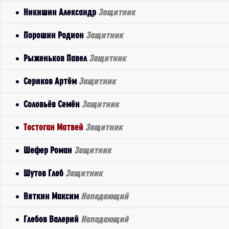
Никишин Александр
Защитник
Порошин Родион
Защитник
Рыженьков Павел
Защитник
Сериков Артём
Защитник
Соловьёв Семён
Защитник
Тостоган Матвей
Защитник
Шефер Роман
Защитник
Шутов Глеб
Защитник
Вяткин Максим
Нападающий
Глебов Валерий
Нападающий