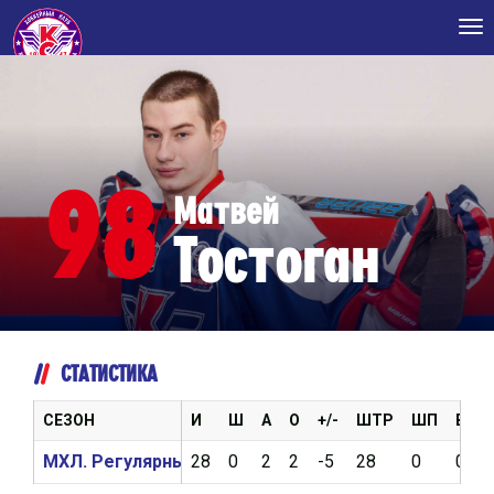
Tog
nav
98
Матвей
Тостоган
СТАТИСТИКА
СЕЗОН
И
Ш
А
О
+/-
ШТР
ШП
ВБР
МХЛ. Регулярный чемпионат 2018/2019
28
0
2
2
-5
28
0
0