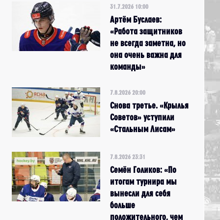
31.7.2026 10:00
Артём Буслаев:
«Работа защитников
не всегда заметна, но
она очень важна для
команды»
7.8.2026 20:00
Снова третье. «Крылья
Советов» уступили
«Стальным Лисам»
7.8.2026 23:31
Семён Голиков: «По
итогам турнира мы
вынесли для себя
больше
положительного, чем