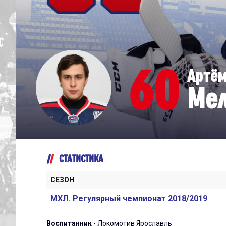
Дивизион Серебряный
Академия СКА
АКМ-Юниор
60
Артё
Амурские Тигры
Ме
Красная Машина-Юниор
Крылья Советов
МХК Динамо-Карелия
МХК Спартак-МАХ
СТАТИСТИКА
Сахалинские Акулы
СМО МХК Атлант
СЕЗОН
Тайфун
МХЛ. Регулярный чемпионат 2018/2019
ХК Капитан
Воспитанник
- Локомотив Ярославль