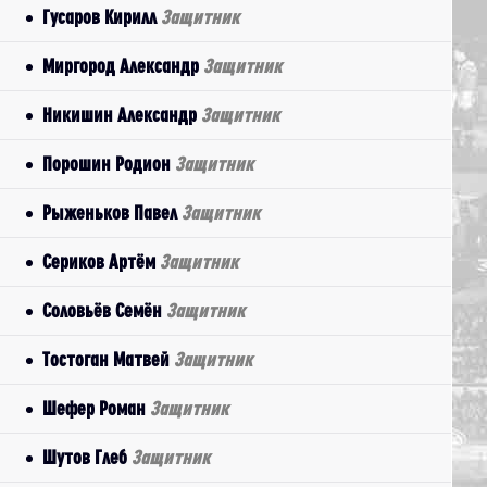
Гусаров Кирилл
Защитник
Миргород Александр
Защитник
Никишин Александр
Защитник
Порошин Родион
Защитник
Рыженьков Павел
Защитник
Сериков Артём
Защитник
Соловьёв Семён
Защитник
Тостоган Матвей
Защитник
Шефер Роман
Защитник
Шутов Глеб
Защитник