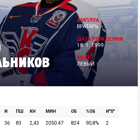
Дивизион Серебряный
АМПЛУА
АКМ-Новомосковск
ВРАТАРЬ
Красноярские Рыси
ДАТА РОЖДЕНИЯ
м
18. 1. 1999
Ладья
льников
Локо-76
ХВАТ
ЛЕВЫЙ
МХК Молот
Реактор
Сибирские Cнайперы
Снежные Барсы
Спутник Ал
И
ПШ
КН
МИН
ОБ
%ОБ
И"0"
Тюменский Легион
36
83
2,43
2050:47
824
90,8%
2