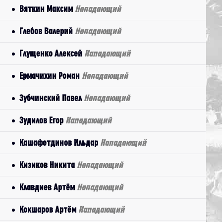
Вяткин Максим
Нападающий
Глебов Валерий
Нападающий
Глущенко Алексей
Нападающий
Ермачихин Роман
Нападающий
Зубчинский Павел
Нападающий
Зудилов Егор
Нападающий
Кашафетдинов Ильдар
Нападающий
Кизиков Никита
Нападающий
Клавдиев Артём
Нападающий
Кокшаров Артём
Нападающий