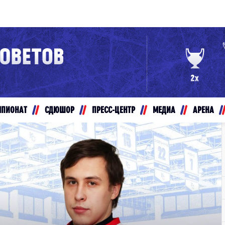
Конференция «Восток»
Дивизион Золотой
Авто
рансляции
Белые Медведи
МПИОНАТ
СДЮШОР
ПРЕСС-ЦЕНТР
МЕДИА
АРЕНА
ты
Ирбис
ые трансляции
Кузнецкие Медведи
Мамонты Югры
т-магазин
Омские Ястребы
ение МХЛ
Стальные Лисы
Толпар
Чайка