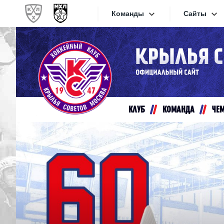
Команды
Сайты
Конференция «Запад»
Сайты
Дивизион Золотой
Академия Михайлова
Видеот
Алмаз
КЛУБ
КОМАНДА
ЧЕ
Хайлай
Динамо-Шинник
Текстов
Красная Армия
Локо
Интерне
МХК Динамо СПб
Прилож
МХК Динамо-М
МХК Спартак
СКА-1946