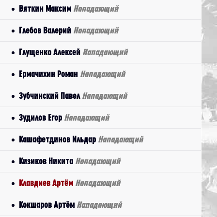
Вяткин Максим
Нападающий
Глебов Валерий
Нападающий
Глущенко Алексей
Нападающий
Ермачихин Роман
Нападающий
Зубчинский Павел
Нападающий
Зудилов Егор
Нападающий
Кашафетдинов Ильдар
Нападающий
Кизиков Никита
Нападающий
Клавдиев Артём
Нападающий
Кокшаров Артём
Нападающий