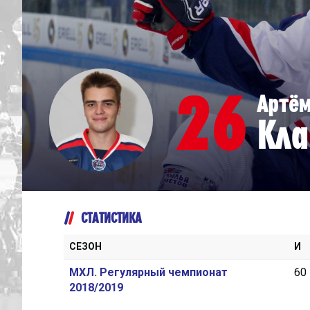
Дивизион Серебряный
Академия СКА
АКМ-Юниор
26
Артё
Амурские Тигры
Кла
Красная Машина-Юниор
Крылья Советов
МХК Динамо-Карелия
МХК Спартак-МАХ
СТАТИСТИКА
Сахалинские Акулы
СМО МХК Атлант
СЕЗОН
И
Тайфун
МХЛ. Регулярный чемпионат
60
2018/2019
ХК Капитан