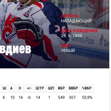
Дивизион Серебряный
АМПЛУА
АКМ-Новомосковск
НАПАДАЮЩИЙ
Красноярские Рыси
ДАТА РОЖДЕНИЯ
м
26. 9. 1999
Ладья
вдиев
Локо-76
ХВАТ
ЛЕВЫЙ
МХК Молот
Реактор
Сибирские Cнайперы
Снежные Барсы
Спутник Ал
Ш
А
О
+/-
ШТР
ШП
ВБР
ВВБР
%ВБР
Тюменский Легион
6
10
16
-6
14
1
549
307
55,9%