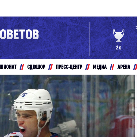
Конференция «Восток»
Дивизион Золотой
Авто
рансляции
Белые Медведи
МПИОНАТ
СДЮШОР
ПРЕСС-ЦЕНТР
МЕДИА
АРЕНА
ты
Ирбис
ые трансляции
Кузнецкие Медведи
Мамонты Югры
т-магазин
Омские Ястребы
ение МХЛ
Стальные Лисы
Толпар
Чайка