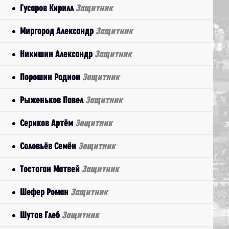
Гусаров Кирилл
Защитник
Миргород Александр
Защитник
Никишин Александр
Защитник
Порошин Родион
Защитник
Рыженьков Павел
Защитник
Сериков Артём
Защитник
Соловьёв Семён
Защитник
Тостоган Матвей
Защитник
Шефер Роман
Защитник
Шутов Глеб
Защитник