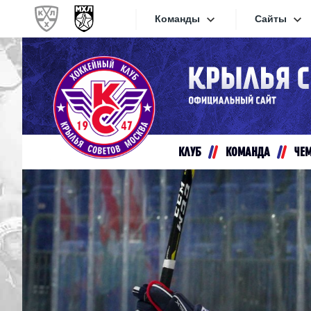
Команды
Сайты
Конференция «Запад»
Сайты
Дивизион Золотой
Академия Михайлова
Видеот
Алмаз
КЛУБ
КОМАНДА
ЧЕ
Хайлай
Динамо-Шинник
Текстов
Красная Армия
Локо
Интерне
МХК Динамо СПб
Прилож
МХК Динамо-М
МХК Спартак
СКА-1946