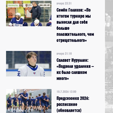
вчера 23:31
Семён Голиков: «По
итогам турнира мы
вынесли для себя
больше
положительного, чем
отрицательного»
вчера 21:18
Салават Нуруллин:
«Подвели удаления –
их было слишком
много»
10.7.2026 13:00
Предсезонка 2026:
расписание
(обновляется)