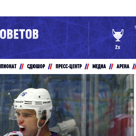
Конференция «Восток»
Дивизион Золотой
Авто
рансляции
Белые Медведи
МПИОНАТ
СДЮШОР
ПРЕСС-ЦЕНТР
МЕДИА
АРЕНА
ты
Ирбис
ые трансляции
Кузнецкие Медведи
Мамонты Югры
т-магазин
Омские Ястребы
ение МХЛ
Стальные Лисы
Толпар
Чайка