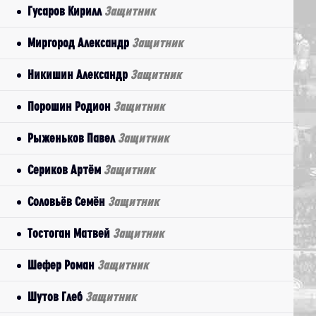
Гусаров Кирилл
Защитник
Миргород Александр
Защитник
Никишин Александр
Защитник
Порошин Родион
Защитник
Рыженьков Павел
Защитник
Сериков Артём
Защитник
Соловьёв Семён
Защитник
Тостоган Матвей
Защитник
Шефер Роман
Защитник
Шутов Глеб
Защитник