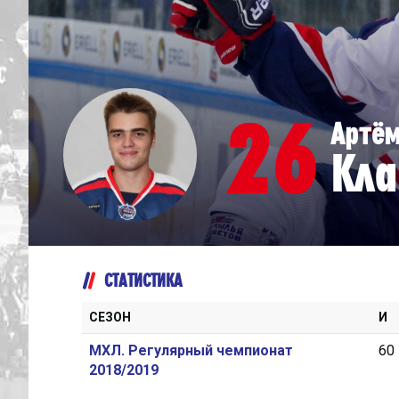
Дивизион Серебряный
Академия СКА
АКМ-Юниор
26
Артё
Амурские Тигры
Кла
Красная Машина-Юниор
Крылья Советов
МХК Динамо-Карелия
МХК Спартак-МАХ
СТАТИСТИКА
Сахалинские Акулы
СМО МХК Атлант
СЕЗОН
И
Тайфун
МХЛ. Регулярный чемпионат
60
2018/2019
ХК Капитан