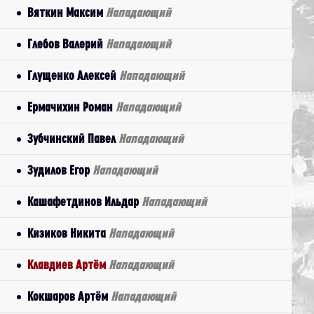
Вяткин Максим
Нападающий
Глебов Валерий
Нападающий
Глущенко Алексей
Нападающий
Ермачихин Роман
Нападающий
Зубчинский Павел
Нападающий
Зудилов Егор
Нападающий
Кашафетдинов Ильдар
Нападающий
Кизиков Никита
Нападающий
Клавдиев Артём
Нападающий
Кокшаров Артём
Нападающий