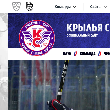
Команды
Сайты
Конференция «Запад»
Сайты
Дивизион Золотой
Академия Михайлова
Видеот
Алмаз
КЛУБ
КОМАНДА
ЧЕ
Хайлай
Динамо-Шинник
Текстов
Красная Армия
Локо
Интерне
МХК Динамо СПб
Прилож
МХК Динамо-М
МХК Спартак
СКА-1946