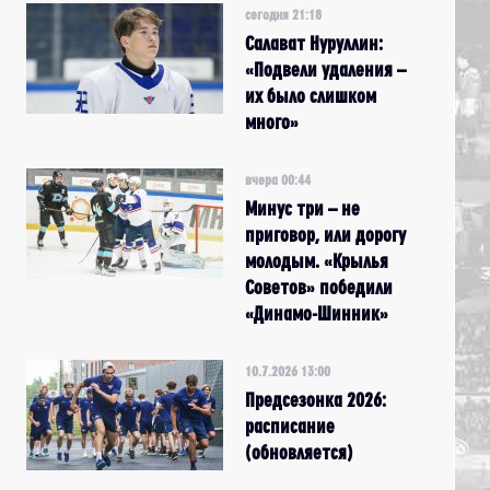
сегодня 21:18
Салават Нуруллин:
«Подвели удаления –
их было слишком
много»
вчера 00:44
Минус три – не
приговор, или дорогу
молодым. «Крылья
Советов» победили
«Динамо-Шинник»
10.7.2026 13:00
Предсезонка 2026:
расписание
(обновляется)