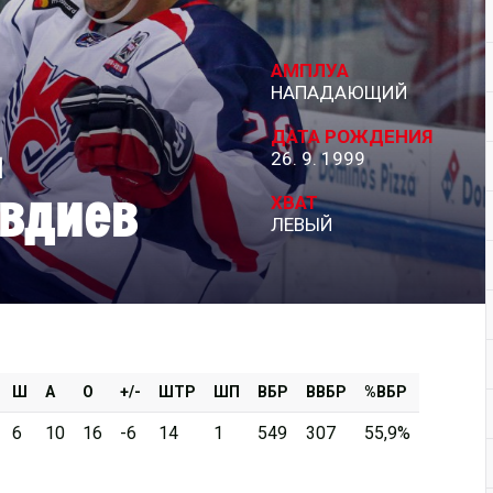
Дивизион Серебряный
АМПЛУА
АКМ-Новомосковск
НАПАДАЮЩИЙ
Красноярские Рыси
ДАТА РОЖДЕНИЯ
м
26. 9. 1999
Ладья
вдиев
Локо-76
ХВАТ
ЛЕВЫЙ
МХК Молот
Реактор
Сибирские Cнайперы
Снежные Барсы
Спутник Ал
Ш
А
О
+/-
ШТР
ШП
ВБР
ВВБР
%ВБР
Тюменский Легион
6
10
16
-6
14
1
549
307
55,9%