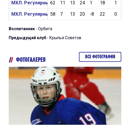
МХЛ. Регулярный чемпионат 2019/2020
62
11
13
24
1
18
1
9
МХЛ. Регулярный чемпионат 2018/2019
58
7
13
20
-8
22
0
2
Воспитанник
- Орбита
Предыдущий клуб
- Крылья Советов
ВСЕ ФОТОГРАФИИ
ФОТОГАЛЕРЕЯ