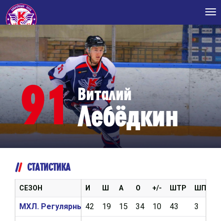
Tog
nav
91
Виталий
Лебёдкин
СТАТИСТИКА
СЕЗОН
И
Ш
А
О
+/-
ШТР
ШП
В
МХЛ. Регулярный чемпионат 2020/2021
42
19
15
34
10
43
3
5