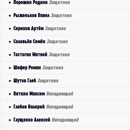
Порошин Родион
Защитник
Рыженьков Павел
Защитник
Сериков Артём
Защитник
Соловьёв Семён
Защитник
Тостоган Матвей
Защитник
Шефер Роман
Защитник
Шутов Глеб
Защитник
Вяткин Максим
Нападающий
Глебов Валерий
Нападающий
Глущенко Алексей
Нападающий