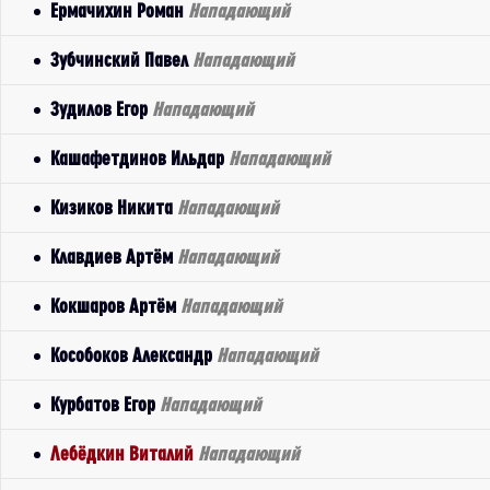
Ермачихин Роман
Нападающий
Зубчинский Павел
Нападающий
Зудилов Егор
Нападающий
Кашафетдинов Ильдар
Нападающий
Кизиков Никита
Нападающий
Клавдиев Артём
Нападающий
Кокшаров Артём
Нападающий
Кособоков Александр
Нападающий
Курбатов Егор
Нападающий
Лебёдкин Виталий
Нападающий