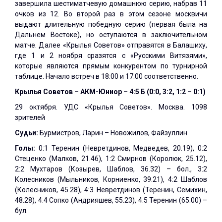
завершила шестиматчевую домашнюю серию, набрав 11
очков из 12. Во второй раз в этом сезоне москвичи
выдают длительную победную серию (первая была на
Дальнем Востоке), но оступаются в заключительном
матче. Далее «Крылья Советов» отправятся в Балашиху,
где 1 и 2 ноября сразятся с «Русскими Витязями»,
которые являются прямым конкурентом по турнирной
таблице. Начало встреч в 18:00 и 17:00 соответственно.
Крылья Советов – АКМ-Юниор – 4:5 Б (0:0, 3:2, 1:2 – 0:1)
29 октября. УДС «Крылья Советов». Москва. 1098
зрителей
Судьи:
Бурмистров, Ларин – Новожилов, Файзуллин
Голы:
0:1 Теренин (Невретдинов, Медведев, 20.19), 0:2
Стеценко (Малков, 21.46), 1:2 Смирнов (Королюк, 25.12),
2:2 Мухтаров (Козырев, Шаблов, 36.32) – бол., 3:2
Колесников (Мыльников, Корниенко, 39.21), 4:2 Шаблов
(Колесников, 45.28), 4:3 Невретдинов (Теренин, Семихин,
48.28), 4:4 Сопко (Андрияшев, 55.23), 4:5 Теренин (65.00) –
бул.