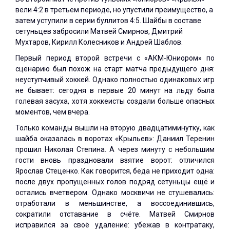
вели 4:2 в третьем периоде, но упустили преимущество, а
затем уступили в серии буллитов 4:5. Шайбы в составе
сетуньцев забросили Матвей Смирнов, Дмитрий
Мухтаров, Кирилл Колесников и Андрей Шаблов.
Первый период второй встречи с «АКМ-Юниором» по
сценарию был похож на старт матча предыдущего дня:
неуступчивый хоккей. Однако полностью одинаковых игр
не бывает: сегодня в первые 20 минут на льду была
голевая засуха, хотя хоккеисты создали больше опасных
моментов, чем вчера.
Только команды вышли на вторую двадцатиминутку, как
шайба оказалась в воротах «Крыльев»: Даниил Теренин
прошил Николая Степина. А через минуту с небольшим
гости вновь праздновали взятие ворот: отличился
Ярослав Стеценко. Как говорится, беда не приходит одна:
после двух пропущенных голов подряд сетуньцы ещё и
остались вчетвером. Однако москвичи не стушевались:
отработали в меньшинстве, а воссоединившись,
сократили отставание в счёте. Матвей Смирнов
исправился за своё удаление: убежав в контратаку,