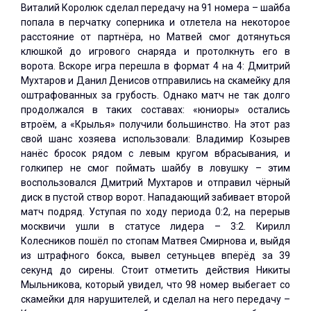
Виталий Королюк сделал передачу на 91 номера – шайба
попала в перчатку соперника и отлетела на некоторое
расстояние от партнёра, но Матвей смог дотянуться
клюшкой до игрового снаряда и протолкнуть его в
ворота. Вскоре игра перешла в формат 4 на 4: Дмитрий
Мухтаров и Данил Денисов отправились на скамейку для
оштрафованных за грубость. Однако матч не так долго
продолжался в таких составах: «юниоры» остались
втроём, а «Крылья» получили большинство. На этот раз
свой шанс хозяева использовали: Владимир Козырев
нанёс бросок рядом с левым кругом вбрасывания, и
голкипер не смог поймать шайбу в ловушку – этим
воспользовался Дмитрий Мухтаров и отправил чёрный
диск в пустой створ ворот. Нападающий забивает второй
матч подряд. Уступая по ходу периода 0:2, на перерыв
москвичи ушли в статусе лидера – 3:2. Кирилл
Колесников пошёл по стопам Матвея Смирнова и, выйдя
из штрафного бокса, вывел сетуньцев вперёд за 39
секунд до сирены. Стоит отметить действия Никиты
Мыльникова, который увидел, что 98 номер выбегает со
скамейки для нарушителей, и сделал на него передачу –