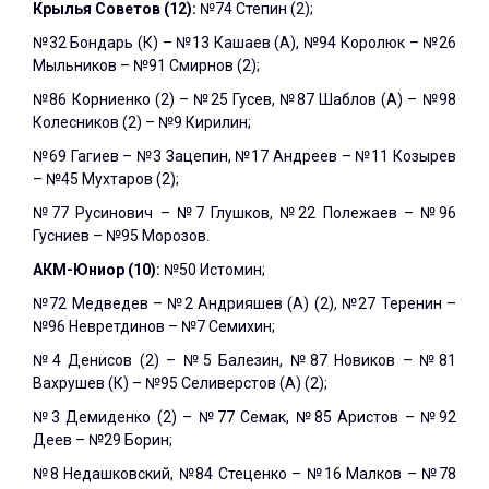
Крылья Советов (12):
№74 Степин (2);
№32 Бондарь (К) – №13 Кашаев (А), №94 Королюк – №26
Мыльников – №91 Смирнов (2);
№86 Корниенко (2) – №25 Гусев, №87 Шаблов (А) – №98
Колесников (2) – №9 Кирилин;
№69 Гагиев – №3 Зацепин, №17 Андреев – №11 Козырев
– №45 Мухтаров (2);
№77 Русинович – №7 Глушков, №22 Полежаев – №96
Гусниев – №95 Морозов.
АКМ-Юниор (10):
№50 Истомин;
№72 Медведев – №2 Андрияшев (А) (2), №27 Теренин –
№96 Невретдинов – №7 Семихин;
№4 Денисов (2) – №5 Балезин, №87 Новиков – №81
Вахрушев (К) – №95 Селиверстов (А) (2);
№3 Демиденко (2) – №77 Семак, №85 Аристов – №92
Деев – №29 Борин;
№8 Недашковский, №84 Стеценко – №16 Малков – №78