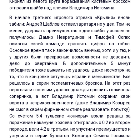
Кирилл из левого круга вбрасывания кистевым броском
отправил шайбу над плечом Владимира Истомина.
В начале третьего игрового отрезка «Крылья» вновь
забили: Андрей Шаблов оставил вратаря не у дел. Тем не
менее, удержать преимущество в две шайбы у хозяев не
получилось: Дамир Невретдинов и Тимофей Сопко
помогли своей команде сравнять цифры на табло.
Основное время так и закончилось вничью, хотя и у тех, и
у других были прекрасные возможности не доводить
дело до овертайма. В дополнительные 5 минут
победителя тоже выявить не удалось, даже несмотря на
то, что в концовке сетуньцы играли в меньшинстве. Всё
решилось в серии послематчевых бросков. На этот раз
верх взяли гости: им удалось дважды прошить голкипера
соперника, а вот Владимир Истомин сохранил свои
ворота в неприкосновенности (даже Владимир Козырев
не смог в своём фирменном стиле реализовать попытку).
Со счётом 5:4 тульские «юниоры» взяли реванш за
поражение накануне: хозяева отыгрались с 0:2 во втором
периоде, вели 4:2 в третьем, но упустили преимущество и
уступили в серии буллитов. Команда Семёна Голикова