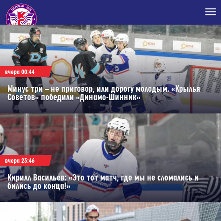
Tog
nav
вчера 00:44
Минус три – не приговор, или дорогу молодым. «Крылья
Советов» победили «Динамо-Шинник»
вчера 23:46
Кирилл Васильев: «Это тот матч, где мы не сломались и
бились до конца!»