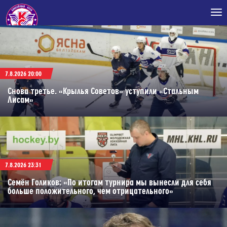
Tog
nav
7.8.2026 20:00
Снова третье. «Крылья Советов» уступили «Стальным
Лисам»
7.8.2026 23:31
Семён Голиков: «По итогам турнира мы вынесли для себя
больше положительного, чем отрицательного»