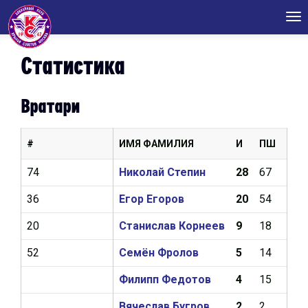
Tog
nav
Статистика
Вратари
#
ИМЯ ФАМИЛИЯ
И
ПШ
КН
74
Николай Степин
28
67
2,9
36
Егор Егоров
20
54
3,14
20
Станислав Корнеев
9
18
3,9
52
Семён Фролов
5
14
2,75
Филипп Федотов
4
15
6,78
Вячеслав Бугров
2
2
1