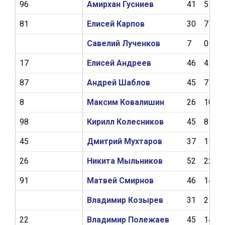
96
Амирхан Гусниев
41
5
81
Елисей Карпов
30
7
Савелий Лученков
7
0
17
Елисей Андреев
46
4
87
Андрей Шаблов
45
7
8
Максим Ковалишин
26
10
98
Кирилл Колесников
45
8
45
Дмитрий Мухтаров
37
11
26
Никита Мыльников
52
22
91
Матвей Смирнов
46
14
Владимир Козырев
31
2
22
Владимир Полежаев
45
14