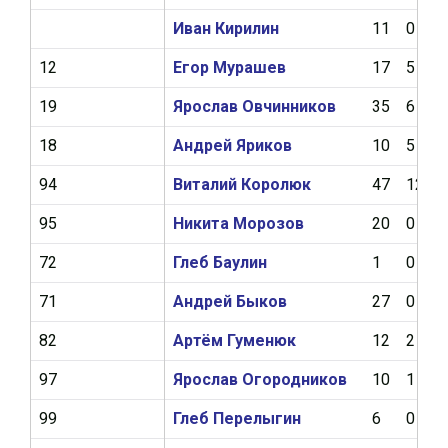
Иван Кирилин
11
0
12
Егор Мурашев
17
5
19
Ярослав Овчинников
35
6
18
Андрей Яриков
10
5
94
Виталий Королюк
47
12
95
Никита Морозов
20
0
72
Глеб Баулин
1
0
71
Андрей Быков
27
0
82
Артём Гуменюк
12
2
97
Ярослав Огородников
10
1
99
Глеб Перелыгин
6
0