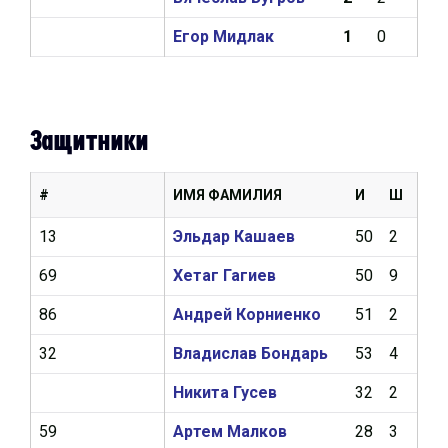
Егор Мидлак
1
0
0
Защитники
#
ИМЯ ФАМИЛИЯ
И
Ш
А
13
Эльдар Кашаев
50
2
19
69
Хетаг Гагиев
50
9
7
86
Андрей Корниенко
51
2
12
32
Владислав Бондарь
53
4
13
Никита Гусев
32
2
6
59
Артем Малков
28
3
8