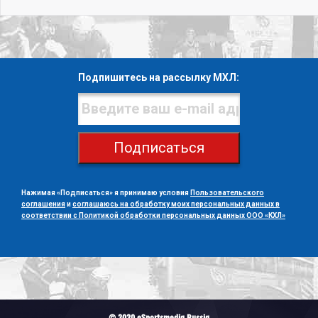
Подпишитесь на рассылку МХЛ:
Подписаться
Нажимая «Подписаться» я принимаю условия
Пользовательского
соглашения
и
соглашаюсь на обработку моих персональных данных в
соответствии с Политикой обработки персональных данных ООО «КХЛ»
© 2020 eSportsmedia Russia