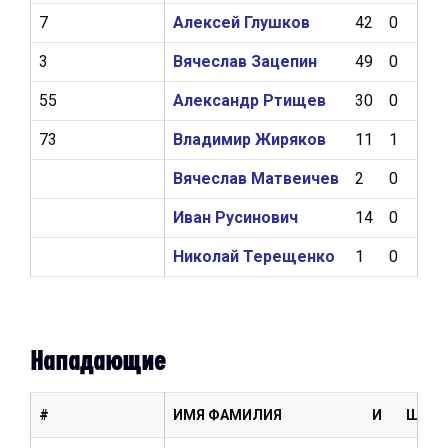
7
Алексей Глушков
42
0
0
3
Вячеслав Зацепин
49
0
4
55
Александр Ртищев
30
0
0
73
Владимир Жиряков
11
1
0
Вячеслав Матвеичев
2
0
0
Иван Русинович
14
0
3
Николай Терещенко
1
0
0
Нападающие
#
ИМЯ ФАМИЛИЯ
И
Ш