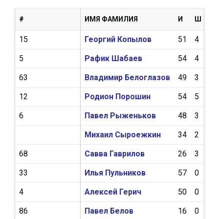
#
ИМЯ ФАМИЛИЯ
И
Ш
А
15
Георгий Копылов
51
4
11
5
Рафик Шабаев
54
4
8
63
Владимир Белоглазов
49
3
8
12
Родион Порошин
54
5
5
6
Павел Рыженьков
48
3
6
Михаил Сыроежкин
34
2
5
68
Савва Гаврилов
26
3
4
33
Илья Пульников
57
0
5
4
Алексей Герич
50
0
5
86
Павел Белов
16
0
1