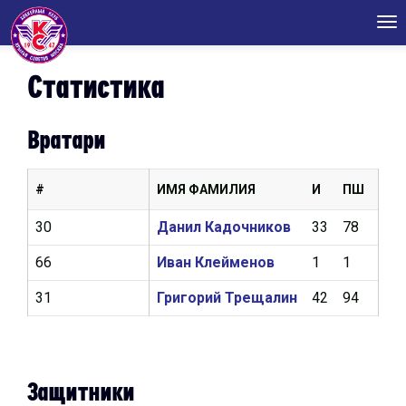
Tog
nav
Статистика
Вратари
#
ИМЯ ФАМИЛИЯ
И
ПШ
КН
30
Данил Кадочников
33
78
2,8
66
Иван Клейменов
1
1
4,5
31
Григорий Трещалин
42
94
2,5
Защитники