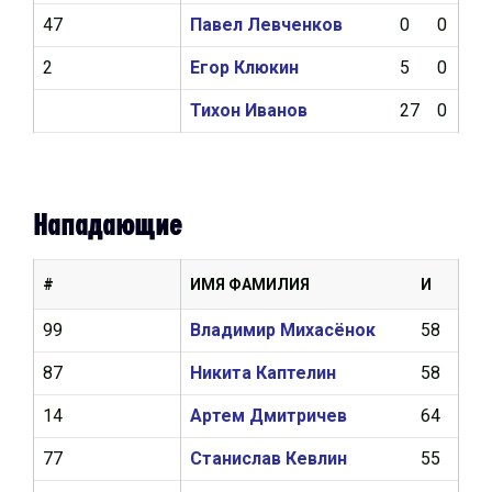
47
Павел Левченков
0
0
0
2
Егор Клюкин
5
0
0
Тихон Иванов
27
0
0
Нападающие
#
ИМЯ ФАМИЛИЯ
И
Ш
99
Владимир Михасёнок
58
18
87
Никита Каптелин
58
17
14
Артем Дмитричев
64
17
77
Станислав Кевлин
55
9