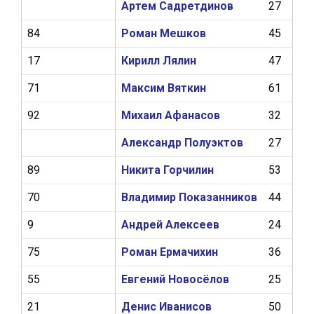
Артем Садретдинов
27
9
84
Роман Мешков
45
12
17
Кирилл Лялин
47
11
71
Максим Вяткин
61
9
92
Михаил Афанасов
32
4
Александр Полуэктов
27
9
89
Никита Горчилин
53
10
70
Владимир Показанников
44
8
9
Андрей Алексеев
24
4
75
Роман Ермачихин
36
2
55
Евгений Новосёлов
25
3
21
Денис Иванисов
50
0