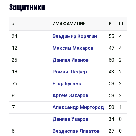
Защитники
#
ИМЯ ФАМИЛИЯ
И
Ш
А
24
Владимир Корягин
55
4
12
12
Максим Макаров
47
4
12
25
Даниил Иванов
60
2
13
18
Роман Шефер
43
2
10
75
Егор Бугаев
58
2
6
8
Артём Захаров
58
2
4
7
Александр Миргород
58
1
4
Данила Уваров
34
0
3
6
Владислав Липатов
27
0
1