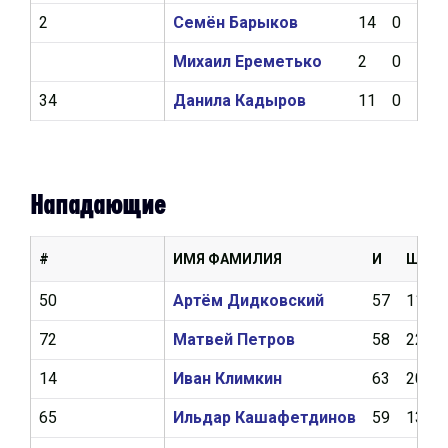
2
Семён Барыков
14
0
0
Михаил Ереметько
2
0
0
34
Данила Кадыров
11
0
0
Нападающие
#
ИМЯ ФАМИЛИЯ
И
Ш
50
Артём Дидковский
57
11
72
Матвей Петров
58
22
14
Иван Климкин
63
20
65
Ильдар Кашафетдинов
59
13