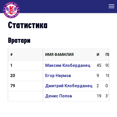
Tog
nav
Статистика
Вратари
#
ИМЯ ФАМИЛИЯ
И
ПШ
1
Максим Клоберданец
45
93
20
Егор Наумов
9
18
79
Дмитрий Клоберданец
2
0
Денис Попов
19
31