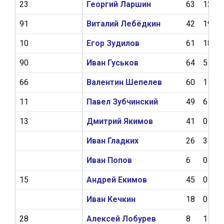
23
Георгий Ларшин
63
12
91
Виталий Лебёдкин
42
19
10
Егор Зудилов
61
18
90
Иван Гуськов
64
5
66
Валентин Шепелев
60
11
11
Павел Зубчинский
49
6
13
Дмитрий Якимов
41
0
Иван Гладких
26
3
Иван Попов
6
0
15
Андрей Екимов
45
0
Иван Кечкин
18
0
28
Алексей Лобурев
8
1