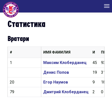
Tog
nav
Статистика
Вратари
#
ИМЯ ФАМИЛИЯ
И
ПШ
1
Максим Клоберданец
45
93
Денис Попов
19
31
20
Егор Наумов
9
18
79
Дмитрий Клоберданец
2
0