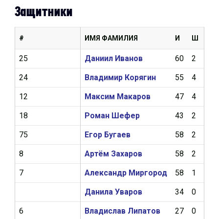
Защитники
#
ИМЯ ФАМИЛИЯ
И
Ш
А
25
Даниил Иванов
60
2
13
24
Владимир Корягин
55
4
12
12
Максим Макаров
47
4
12
18
Роман Шефер
43
2
10
75
Егор Бугаев
58
2
6
8
Артём Захаров
58
2
4
7
Александр Миргород
58
1
4
Данила Уваров
34
0
3
6
Владислав Липатов
27
0
1