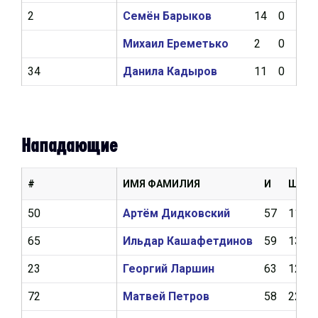
2
Семён Барыков
14
0
0
Михаил Ереметько
2
0
0
34
Данила Кадыров
11
0
0
Нападающие
#
ИМЯ ФАМИЛИЯ
И
Ш
50
Артём Дидковский
57
11
65
Ильдар Кашафетдинов
59
13
23
Георгий Ларшин
63
12
72
Матвей Петров
58
22