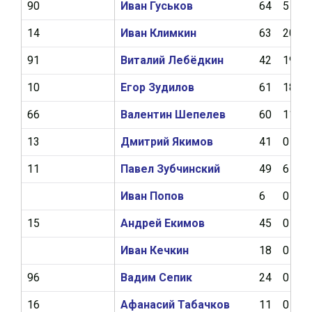
90
Иван Гуськов
64
5
14
Иван Климкин
63
20
91
Виталий Лебёдкин
42
19
10
Егор Зудилов
61
18
66
Валентин Шепелев
60
11
13
Дмитрий Якимов
41
0
11
Павел Зубчинский
49
6
Иван Попов
6
0
15
Андрей Екимов
45
0
Иван Кечкин
18
0
96
Вадим Сепик
24
0
16
Афанасий Табачков
11
0