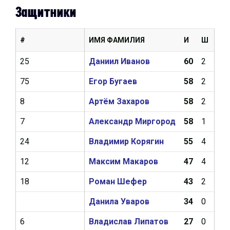
Защитники
#
ИМЯ ФАМИЛИЯ
И
Ш
А
25
Даниил Иванов
60
2
13
75
Егор Бугаев
58
2
6
8
Артём Захаров
58
2
4
7
Александр Миргород
58
1
4
24
Владимир Корягин
55
4
12
12
Максим Макаров
47
4
12
18
Роман Шефер
43
2
10
Данила Уваров
34
0
3
6
Владислав Липатов
27
0
1