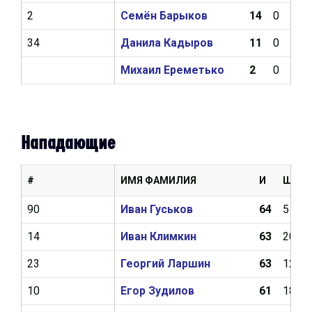
2
Семён Барыков
14
0
0
34
Данила Кадыров
11
0
0
Михаил Ереметько
2
0
0
Нападающие
#
ИМЯ ФАМИЛИЯ
И
Ш
90
Иван Гуськов
64
5
14
Иван Климкин
63
20
23
Георгий Ларшин
63
12
10
Егор Зудилов
61
18