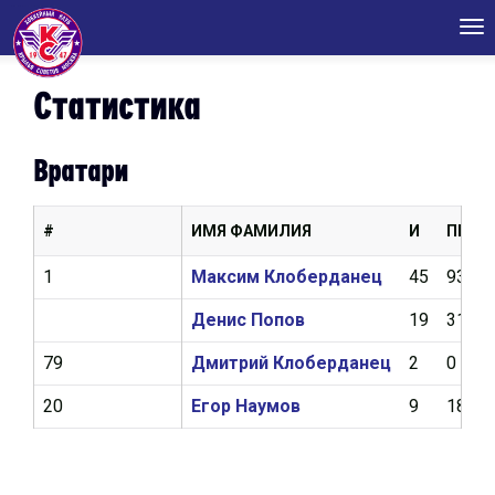
Tog
nav
Статистика
Вратари
#
ИМЯ ФАМИЛИЯ
И
ПШ
1
Максим Клоберданец
45
93
Денис Попов
19
31
79
Дмитрий Клоберданец
2
0
20
Егор Наумов
9
18