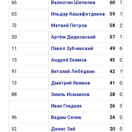
66
Валентин Шепелев
60
11
65
Ильдар Кашафетдинов
59
13
72
Матвей Петров
58
22
50
Артём Дидковский
57
11
11
Павел Зубчинский
49
6
15
Андрей Екимов
45
0
91
Виталий Лебёдкин
42
19
13
Дмитрий Якимов
41
0
88
Эмиль Исмаилов
28
0
Иван Гладких
26
3
96
Вадим Сепик
24
0
52
Денис Зай
20
0