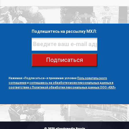
Подпишитесь на рассылку МХЛ:
Подписаться
Нажимая «Подписаться» я принимаю условия
Пользовательского
соглашения
и
соглашаюсь на обработку моих персональных данных в
соответствии с Политикой обработки персональных данных ООО «КХЛ»
© 2020 eSportsmedia Russia