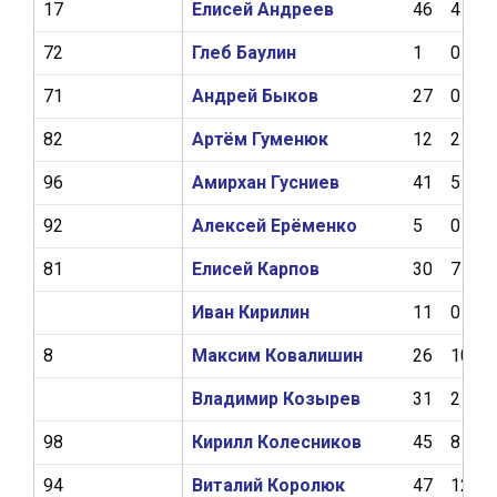
17
Елисей Андреев
46
4
72
Глеб Баулин
1
0
71
Андрей Быков
27
0
82
Артём Гуменюк
12
2
96
Амирхан Гусниев
41
5
92
Алексей Ерёменко
5
0
81
Елисей Карпов
30
7
Иван Кирилин
11
0
8
Максим Ковалишин
26
10
Владимир Козырев
31
2
98
Кирилл Колесников
45
8
94
Виталий Королюк
47
12