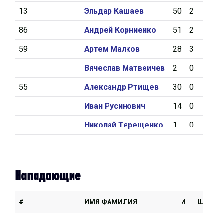
13
Эльдар Кашаев
50
2
19
86
Андрей Корниенко
51
2
12
59
Артем Малков
28
3
8
Вячеслав Матвеичев
2
0
0
55
Александр Ртищев
30
0
0
Иван Русинович
14
0
3
Николай Терещенко
1
0
0
Нападающие
#
ИМЯ ФАМИЛИЯ
И
Ш