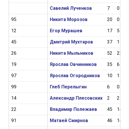
Савелий Лученков
7
0
95
Никита Морозов
20
0
12
Егор Мурашев
17
5
45
Дмитрий Мухтаров
37
11
26
Никита Мыльников
52
22
19
Ярослав Овчинников
35
6
97
Ярослав Огородников
10
1
99
Глеб Перелыгин
6
0
14
Александр Плесовских
2
2
22
Владимир Полежаев
45
14
91
Матвей Смирнов
46
14