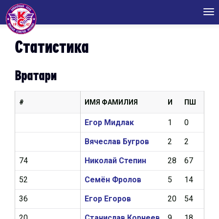
Tog
nav
Статистика
Вратари
#
ИМЯ ФАМИЛИЯ
И
ПШ
КН
Егор Мидлак
1
0
0
Вячеслав Бугров
2
2
1
74
Николай Степин
28
67
2,9
52
Семён Фролов
5
14
2,75
36
Егор Егоров
20
54
3,14
20
Станислав Корнеев
9
18
3,9