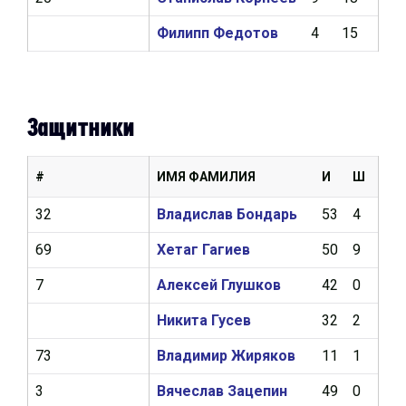
Филипп Федотов
4
15
6,78
Защитники
#
ИМЯ ФАМИЛИЯ
И
Ш
А
32
Владислав Бондарь
53
4
13
69
Хетаг Гагиев
50
9
7
7
Алексей Глушков
42
0
0
Никита Гусев
32
2
6
73
Владимир Жиряков
11
1
0
3
Вячеслав Зацепин
49
0
4