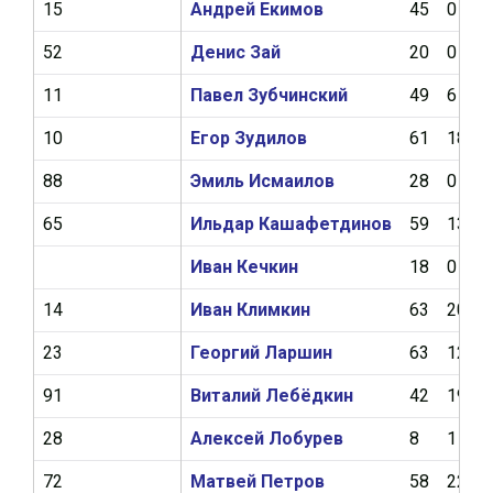
15
Андрей Екимов
45
0
52
Денис Зай
20
0
11
Павел Зубчинский
49
6
10
Егор Зудилов
61
18
88
Эмиль Исмаилов
28
0
65
Ильдар Кашафетдинов
59
13
Иван Кечкин
18
0
14
Иван Климкин
63
20
23
Георгий Ларшин
63
12
91
Виталий Лебёдкин
42
19
28
Алексей Лобурев
8
1
72
Матвей Петров
58
22