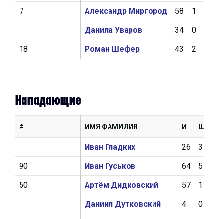
7
Александр Миргород
58
1
4
Данила Уваров
34
0
3
18
Роман Шефер
43
2
10
Нападающие
#
ИМЯ ФАМИЛИЯ
И
Ш
Иван Гладких
26
3
90
Иван Гуськов
64
5
50
Артём Дидковский
57
11
Даниил Дутковский
4
0