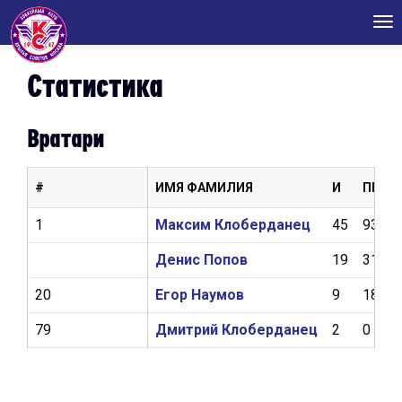
Tog
nav
Статистика
Вратари
#
ИМЯ ФАМИЛИЯ
И
ПШ
1
Максим Клоберданец
45
93
Денис Попов
19
31
20
Егор Наумов
9
18
79
Дмитрий Клоберданец
2
0