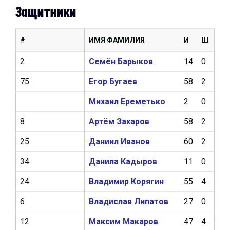
Защитники
#
ИМЯ ФАМИЛИЯ
И
Ш
А
2
Семён Барыков
14
0
0
75
Егор Бугаев
58
2
6
Михаил Ереметько
2
0
0
8
Артём Захаров
58
2
4
25
Даниил Иванов
60
2
13
34
Данила Кадыров
11
0
0
24
Владимир Корягин
55
4
12
6
Владислав Липатов
27
0
1
12
Максим Макаров
47
4
12