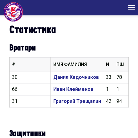
Tog
nav
Статистика
Вратари
#
ИМЯ ФАМИЛИЯ
И
ПШ
КН
30
Данил Кадочников
33
78
2,8
66
Иван Клейменов
1
1
4,5
31
Григорий Трещалин
42
94
2,5
Защитники