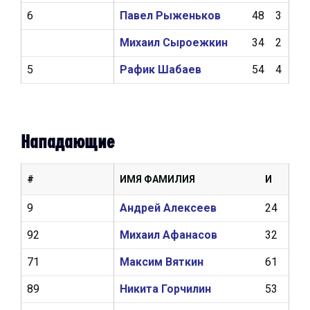
6
Павел Рыженьков
48
3
6
Михаил Сыроежкин
34
2
5
5
Рафик Шабаев
54
4
8
Нападающие
#
ИМЯ ФАМИЛИЯ
И
Ш
9
Андрей Алексеев
24
4
92
Михаил Афанасов
32
4
71
Максим Вяткин
61
9
89
Никита Горчилин
53
10