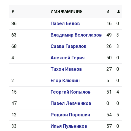
#
ИМЯ ФАМИЛИЯ
И
Ш
А
86
Павел Белов
16
0
1
63
Владимир Белоглазов
49
3
8
68
Савва Гаврилов
26
3
4
4
Алексей Герич
50
0
5
Тихон Иванов
27
0
0
2
Егор Клюкин
5
0
0
15
Георгий Копылов
51
4
11
47
Павел Левченков
0
0
0
12
Родион Порошин
54
5
5
33
Илья Пульников
57
0
5