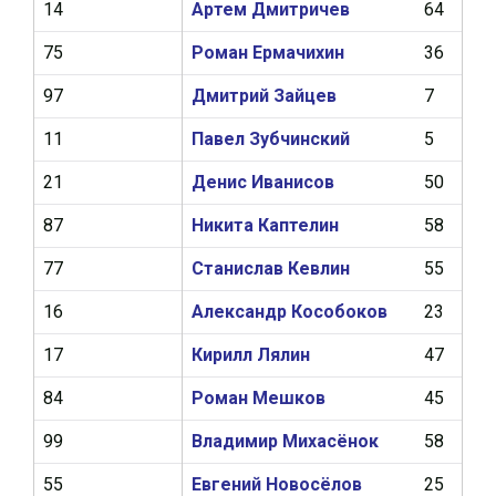
14
Артем Дмитричев
64
17
75
Роман Ермачихин
36
2
97
Дмитрий Зайцев
7
0
11
Павел Зубчинский
5
0
21
Денис Иванисов
50
0
87
Никита Каптелин
58
17
77
Станислав Кевлин
55
9
16
Александр Кособоков
23
1
17
Кирилл Лялин
47
11
84
Роман Мешков
45
12
99
Владимир Михасёнок
58
18
55
Евгений Новосёлов
25
3